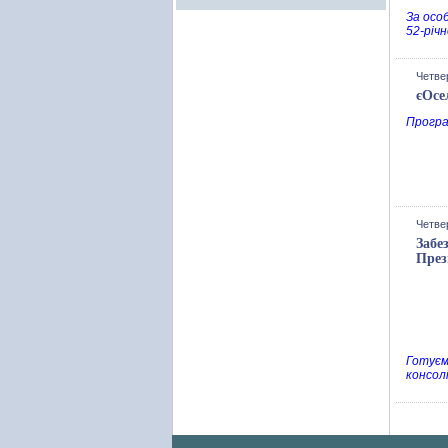
За осо
52-річ
Четвер
єОсе
Програ
Четвер
Забе
През
Готуєм
консолі