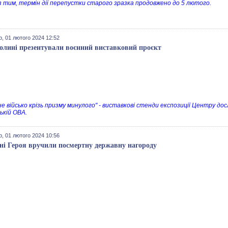
з тим, термін дії перепустки старого зразка продовжено до 5 лютого.
, 01 лютого 2024 12:52
олині презентували воєнний виставковий проєкт
не військо крізь призму минулого" - виставкові стенди експозиції Центру дос
ькій ОВА.
, 01 лютого 2024 10:56
ні Героя вручили посмертну державну нагороду