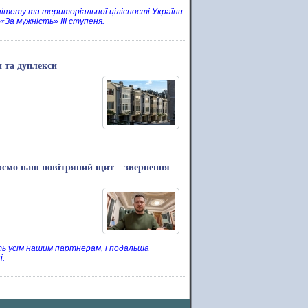
енітету та територіальної цілісності України
За мужність» ІІІ ступеня.
 та дуплекси
нюємо наш повітряний щит – звернення
сть усім нашим партнерам, і подальша
і.