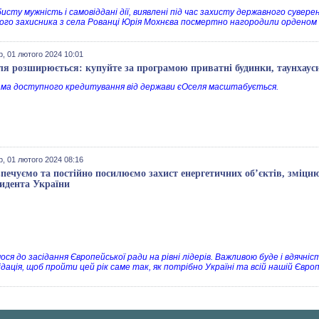
бисту мужність і самовіддані дії, виявлені під час захисту державного сувер
ного захисника з села Рованці Юрія Мохнєва посмертно нагородили орденом «
, 01 лютого 2024 10:01
ля розширюється: купуйте за програмою приватні будинки, таунхауси
ма доступного кредитування від держави єОселя масштабується.
, 01 лютого 2024 08:16
зпечуємо та постійно посилюємо захист енергетичних обʼєктів, зміц
идента України
ося до засідання Європейської ради на рівні лідерів. Важливою буде і вдячні
дація, щоб пройти цей рік саме так, як потрібно Україні та всій нашій Європ