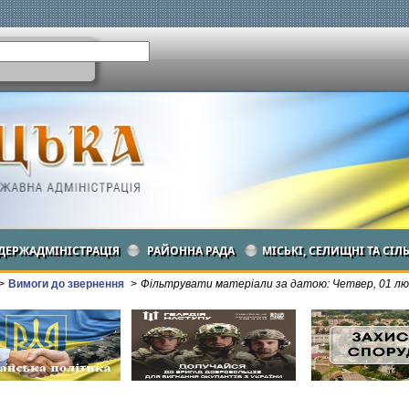
ДЕРЖАДМІНІСТРАЦІЯ
РАЙОННА РАДА
МІСЬКІ, СЕЛИЩНІ ТА СІЛ
>
Вимоги до звернення
>
Фільтрувати матеріали за датою: Четвер, 01 л