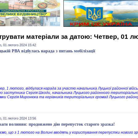
трувати матеріали за датою: Четвер, 01 л
, 01 лютого 2024 15:42
цькій РВА відбулась нарада з питань мобілізації
ер, 1 лютого, відбулася нарада за участю начальника Луцької районної війсь
о заступника Сергія Шкоди, начальника Луцького районного територіальн
мки Сергія Миронюка та керівників територіальних громад Луцького району
, 01 лютого 2024 13:56
ваги волинян: продовжено дію перепусток старого зразка!
ємо, що з 1 лютого на Волині вводять у користування перепустки нового з