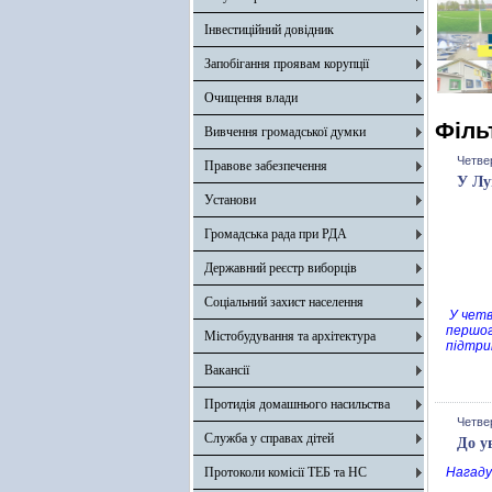
Інвестиційний довідник
Запобігання проявам корупції
Очищення влади
Філь
Вивчення громадської думки
Четвер
Правове забезпечення
У Лу
Установи
Громадська рада при РДА
Державний реєстр виборців
Соціальний захист населення
У четв
першог
Містобудування та архітектура
підтри
Вакансії
Протидія домашнього насильства
Четвер
Служба у справах дітей
До у
Протоколи комісії ТЕБ та НС
Нагаду