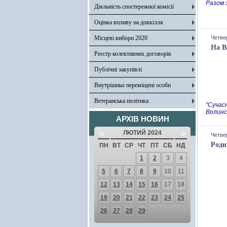
Разом 
Діяльність спостережної комісії
Оцінка впливу на довкілля
Місцеві вибори 2020
Четвер
На В
Реєстр колективних договорів
Публічні закупівлі
Внутрішньо переміщені особи
Ветеранська політика
"Сучас
Волинс
АРХІВ НОВИН
«
»
ЛЮТИЙ 2024
Четвер
Роди
ПН
ВТ
СР
ЧТ
ПТ
СБ
НД
1
2
3
4
5
6
7
8
9
10
11
12
13
14
15
16
17
18
19
20
21
22
23
24
25
26
27
28
29