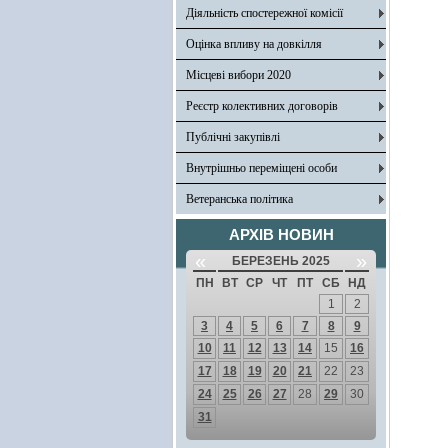
Діяльність спостережної комісії
Оцінка впливу на довкілля
Місцеві вибори 2020
Реєстр колективних договорів
Публічні закупівлі
Внутрішньо переміщені особи
Ветеранська політика
АРХІВ НОВИН
«
»
БЕРЕЗЕНЬ 2025
ПН
ВТ
СР
ЧТ
ПТ
СБ
НД
1
2
3
4
5
6
7
8
9
10
11
12
13
14
15
16
17
18
19
20
21
22
23
24
25
26
27
28
29
30
31