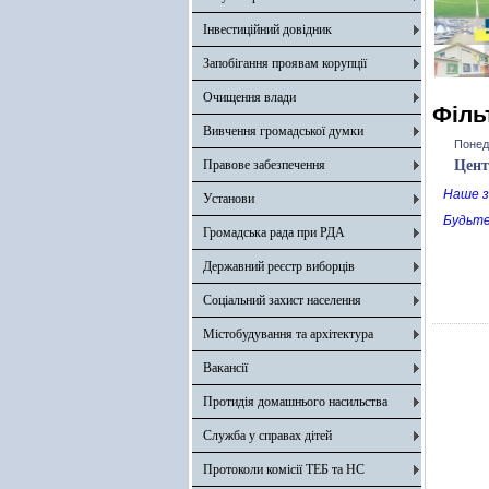
Інвестиційний довідник
Запобігання проявам корупції
Очищення влади
Філь
Вивчення громадської думки
Понеді
Правове забезпечення
Цент
Наше з
Установи
Будьте
Громадська рада при РДА
Державний реєстр виборців
Соціальний захист населення
Містобудування та архітектура
Вакансії
Протидія домашнього насильства
Служба у справах дітей
Протоколи комісії ТЕБ та НС