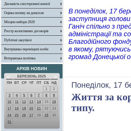
Діяльність спостережної комісії
В понеділок, 17 бе
Оцінка впливу на довкілля
заступниця голови 
Місцеві вибори 2020
Ганіч спільно з пр
Реєстр колективних договорів
адміністрації та с
Благодійного фонд
Публічні закупівлі
в якому, рятуючись 
Внутрішньо переміщені особи
громад Донецької о
Ветеранська політика
АРХІВ НОВИН
«
»
БЕРЕЗЕНЬ 2025
ПН
ВТ
СР
ЧТ
ПТ
СБ
НД
Понеділок, 17 б
1
2
Життя за кор
3
4
5
6
7
8
9
10
11
12
13
14
15
16
типу.
17
18
19
20
21
22
23
24
25
26
27
28
29
30
31