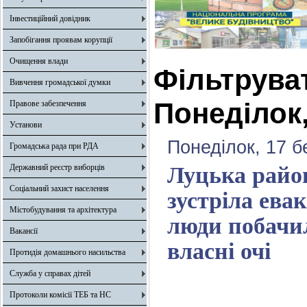
Інвестиційний довідник
Запобігання проявам корупції
Очищення влади
Фільтрува
Вивчення громадської думки
Понеділок,
Правове забезпечення
Установи
Понеділок, 17 б
Громадська рада при РДА
Державний реєстр виборців
Луцька район
Соціальний захист населення
зустріла ева
Містобудування та архітектура
люди побачил
Вакансії
власні очі
Протидія домашнього насильства
Служба у справах дітей
Протоколи комісії ТЕБ та НС