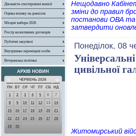
Нещодавно Кабінет
Діяльність спостережної комісії
зміни до правил бр
Оцінка впливу на довкілля
постанови ОВА та 
Місцеві вибори 2020
затвердити оновлен
Реєстр колективних договорів
Публічні закупівлі
Понеділок, 08 ч
Внутрішньо переміщені особи
Універсальні
Ветеранська політика
цивільної гал
АРХІВ НОВИН
«
»
ЧЕРВЕНЬ 2026
ПН
ВТ
СР
ЧТ
ПТ
СБ
НД
1
2
3
4
5
6
7
8
9
10
11
12
13
14
15
16
17
18
19
20
21
22
23
24
25
26
27
28
29
30
Житомирський війсь