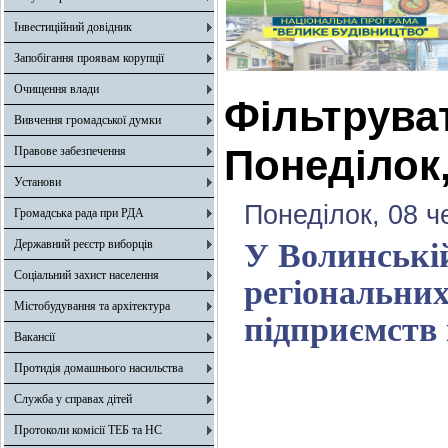
Інвестиційний довідник
Запобігання проявам корупції
Очищення влади
Фільтрува
Вивчення громадської думки
Понеділок,
Правове забезпечення
Установи
Понеділок, 08 ч
Громадська рада при РДА
Державний реєстр виборців
У Волинські
Соціальний захист населення
регіональних
Містобудування та архітектура
підприємств
Вакансії
Протидія домашнього насильства
Служба у справах дітей
Протоколи комісії ТЕБ та НС