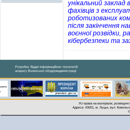
унікальний заклад 
фахівців з експлуа
роботизованих комп
після закінчення 
воєнної розвідки, 
кібербезпеки та за
Розробка: Відділ інформаційних технологій
апарату Волинської облдержадміністрації
Усі права на матеріали, розміщені 
Адреса: 43001, м. Луцьк, вул. Ковельськ
©