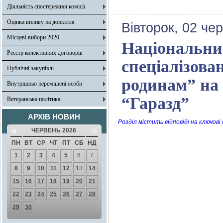
Діяльність спостережної комісії
Оцінка впливу на довкілля
Вівторок, 02 че
Місцеві вибори 2020
Національни
Реєстр колективних договорів
спеціалізова
Публічні закупівлі
родинам” на 
Внутрішньо переміщені особи
“Гаразд”
Ветеранська політика
АРХІВ НОВИН
Розділ містить відповіді на ключові
«
»
ЧЕРВЕНЬ 2026
ПН
ВТ
СР
ЧТ
ПТ
СБ
НД
1
2
3
4
5
6
7
8
9
10
11
12
13
14
15
16
17
18
19
20
21
22
23
24
25
26
27
28
29
30