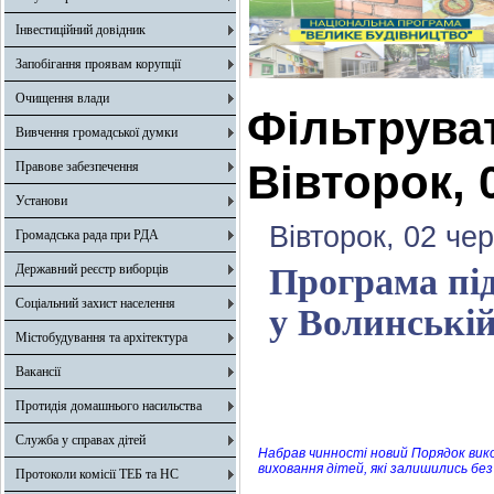
Інвестиційний довідник
Запобігання проявам корупції
Очищення влади
Фільтрува
Вивчення громадської думки
Вівторок, 
Правове забезпечення
Установи
Вівторок, 02 че
Громадська рада при РДА
Державний реєстр виборців
Програма пі
Соціальний захист населення
у Волинській
Містобудування та архітектура
Вакансії
Протидія домашнього насильства
Служба у справах дітей
Набрав чинності новий Порядок ви
виховання дітей, які залишились без
Протоколи комісії ТЕБ та НС