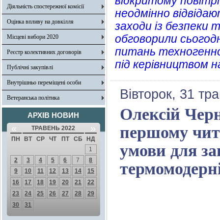
відкритому повітрі,
Діяльність спостережної комісії
неодмінно відвідаю
Оцінка впливу на довкілля
заходи із безпеки 
обговорили сьогодні
Місцеві вибори 2020
питань техногенно
Реєстр колективних договорів
під керівництвом н
Публічні закупівлі
Внутрішньо переміщені особи
Вівторок, 31 тр
Ветеранська політика
Олексій Чер
АРХІВ НОВИН
«
»
першому чит
ТРАВЕНЬ 2022
ПН
ВТ
СР
ЧТ
ПТ
СБ
НД
умови для з
1
2
3
4
5
6
7
8
термомодерні
9
10
11
12
13
14
15
16
17
18
19
20
21
22
23
24
25
26
27
28
29
30
31