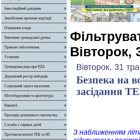
Інвестиційний довідник
Запобігання проявам корупції
Очищення влади
Фільтрува
Вивчення громадської думки
Вівторок, 
Правове забезпечення
Установи
Вівторок, 31 тр
Громадська рада при РДА
Державний реєстр виборців
Безпека на в
Соціальний захист населення
засідання Т
Містобудування та архітектура
Вакансії
Протидія домашнього насильства
Служба у справах дітей
З наближенням літ
Протоколи комісії ТЕБ та НС