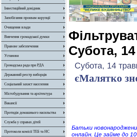
Інвестиційний довідник
Запобігання проявам корупції
Очищення влади
Фільтрува
Вивчення громадської думки
Субота, 14
Правове забезпечення
Установи
Субота, 14 трав
Громадська рада при РДА
Державний реєстр виборців
єМалятко зно
Соціальний захист населення
Містобудування та архітектура
Вакансії
Протидія домашнього насильства
Служба у справах дітей
Батьки новонароджени
Протоколи комісії ТЕБ та НС
онлайн. Це займе до 1