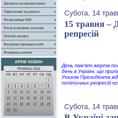
Діяльність спостережної комісії
Субота, 14 трав
Оцінка впливу на довкілля
Місцеві вибори 2020
15 травня – 
Реєстр колективних договорів
репресій
Публічні закупівлі
Внутрішньо переміщені особи
Ветеранська політика
АРХІВ НОВИН
День пам'яті жертв по
«
»
ТРАВЕНЬ 2022
день в Україні, що при
ПН
ВТ
СР
ЧТ
ПТ
СБ
НД
Указом Президента від
1
політичних репресій к
2
3
4
5
6
7
8
9
10
11
12
13
14
15
16
17
18
19
20
21
22
23
24
25
26
27
28
29
Субота, 14 трав
30
31
В Україні з