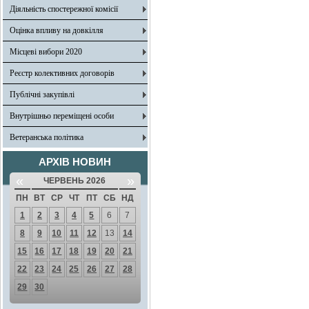
Діяльність спостережної комісії
Оцінка впливу на довкілля
Місцеві вибори 2020
Реєстр колективних договорів
Публічні закупівлі
Внутрішньо переміщені особи
Ветеранська політика
АРХІВ НОВИН
«
»
ЧЕРВЕНЬ 2026
ПН
ВТ
СР
ЧТ
ПТ
СБ
НД
1
2
3
4
5
6
7
8
9
10
11
12
13
14
15
16
17
18
19
20
21
22
23
24
25
26
27
28
29
30