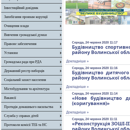
Інвестиційний довідник
Запобігання проявам корупції
Очищення влади
Вивчення громадської думки
Середа, 24 червня 2020 11:17
Правове забезпечення
Будівництво спортивно
району Волинської обл
Установи
Докладніше »
Громадська рада при РДА
Середа, 24 червня 2020 11:16
Державний реєстр виборців
Будівництво дитячого
району Волинської обл
Соціальний захист населення
Докладніше »
Містобудування та архітектура
Середа, 24 червня 2020 11:14
«Нове будівництво д
Вакансії
(коригування)»
Протидія домашнього насильства
Докладніше »
Служба у справах дітей
Середа, 24 червня 2020 11:11
«Реконструкція ЗОШІ-ІІ
Протоколи комісії ТЕБ та НС
району Волинської обл