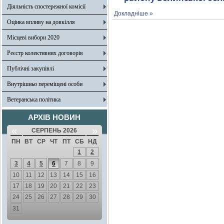
Діяльність спостережної комісії
Докладніше »
Оцінка впливу на довкілля
Місцеві вибори 2020
Реєстр колективних договорів
Публічні закупівлі
Внутрішньо переміщені особи
Ветеранська політика
АРХІВ НОВИН
«
»
СЕРПЕНЬ 2026
ПН
ВТ
СР
ЧТ
ПТ
СБ
НД
1
2
3
4
5
6
7
8
9
10
11
12
13
14
15
16
17
18
19
20
21
22
23
24
25
26
27
28
29
30
31