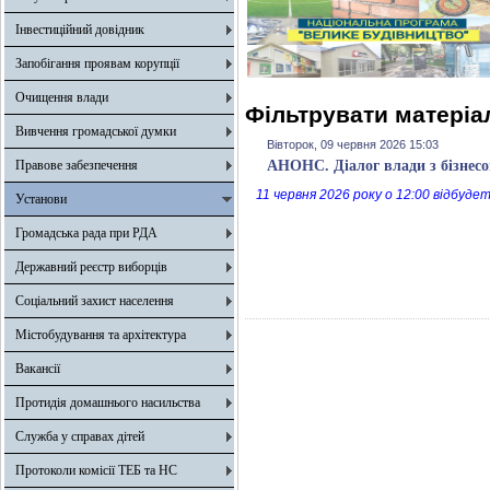
Інвестиційний довідник
Запобігання проявам корупції
Очищення влади
Фільтрувати матеріал
Вивчення громадської думки
Вівторок, 09 червня 2026 15:03
Правове забезпечення
АНОНС. Діалог влади з бізнес
11 червня 2026 року о 12:00 відбуде
Установи
Громадська рада при РДА
Державний реєстр виборців
Соціальний захист населення
Містобудування та архітектура
Вакансії
Протидія домашнього насильства
Служба у справах дітей
Протоколи комісії ТЕБ та НС