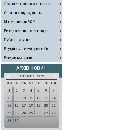
Діяльність спостережної комісії
Оцінка впливу на довкілля
Місцеві вибори 2020
Реєстр колективних договорів
Публічні закупівлі
Внутрішньо переміщені особи
Ветеранська політика
АРХІВ НОВИН
«
»
ЧЕРВЕНЬ 2026
ПН
ВТ
СР
ЧТ
ПТ
СБ
НД
1
2
3
4
5
6
7
8
9
10
11
12
13
14
15
16
17
18
19
20
21
22
23
24
25
26
27
28
29
30