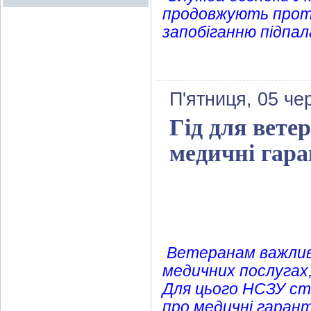
продовжують прот
запобіганню підпал
П'ятниця, 05 че
Гід для вете
медичні гара
Ветеранам важлив
медичних послугах
Для цього НСЗУ ст
про медичні гаран