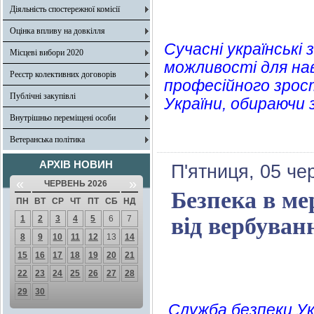
Діяльність спостережної комісії
Оцінка впливу на довкілля
Сучасні українські
Місцеві вибори 2020
можливості для нав
Реєстр колективних договорів
професійного зрос
Публічні закупівлі
України, обираючи з
Внутрішньо переміщені особи
Ветеранська політика
АРХІВ НОВИН
П'ятниця, 05 че
«
»
ЧЕРВЕНЬ 2026
Безпека в ме
ПН
ВТ
СР
ЧТ
ПТ
СБ
НД
від вербуван
1
2
3
4
5
6
7
8
9
10
11
12
13
14
15
16
17
18
19
20
21
22
23
24
25
26
27
28
29
30
Служба безпеки Укр