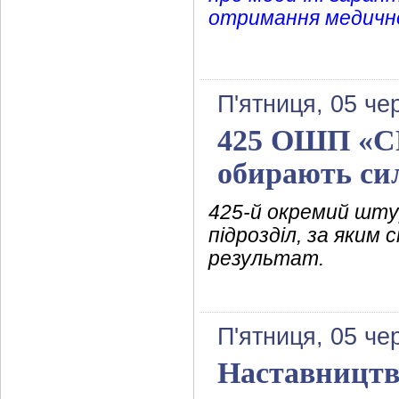
отримання медично
П'ятниця, 05 че
425 ОШП «СК
обирають си
425-й окремий шт
підрозділ, за яким 
результат.
П'ятниця, 05 че
Наставництво 