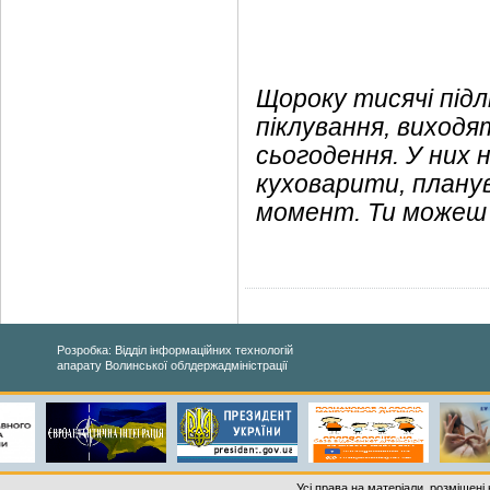
Щороку тисячі підл
піклування, виходя
сьогодення. У них 
куховарити, плану
момент.
Ти можеш 
Розробка: Відділ інформаційних технологій
апарату Волинської облдержадміністрації
Усі права на матеріали, розміщені 