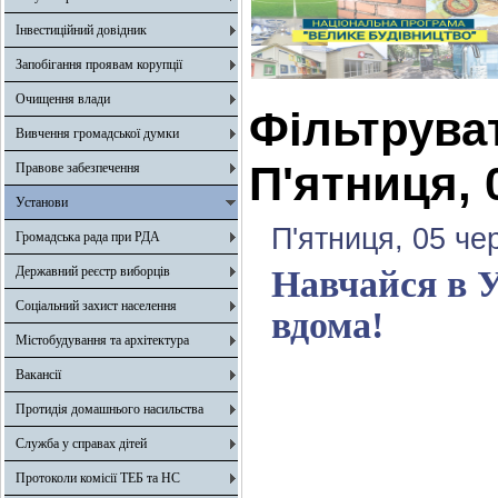
Інвестиційний довідник
Запобігання проявам корупції
Очищення влади
Фільтрува
Вивчення громадської думки
П'ятниця, 
Правове забезпечення
Установи
П'ятниця, 05 че
Громадська рада при РДА
Державний реєстр виборців
Навчайся в У
Соціальний захист населення
вдома!
Містобудування та архітектура
Вакансії
Протидія домашнього насильства
Служба у справах дітей
Протоколи комісії ТЕБ та НС