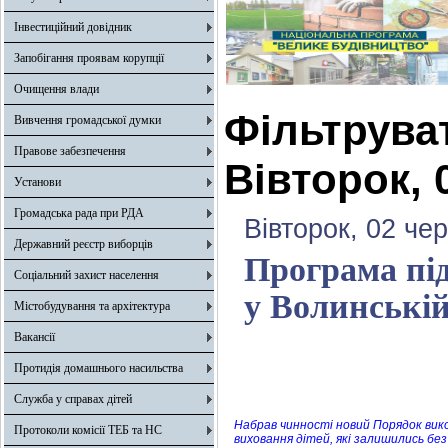
Інвестиційний довідник
Запобігання проявам корупції
Очищення влади
Фільтрува
Вивчення громадської думки
Правове забезпечення
Вівторок, 
Установи
Громадська рада при РДА
Вівторок, 02 че
Державний реєстр виборців
Програма пі
Соціальний захист населення
у Волинській
Містобудування та архітектура
Вакансії
Протидія домашнього насильства
Служба у справах дітей
Набрав чинності новий Порядок ви
Протоколи комісії ТЕБ та НС
виховання дітей, які залишились без