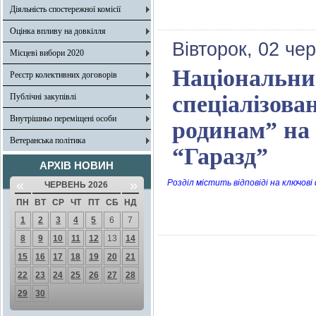
Діяльність спостережної комісії
Оцінка впливу на довкілля
Вівторок, 02 че
Місцеві вибори 2020
Національни
Реєстр колективних договорів
спеціалізова
Публічні закупівлі
Внутрішньо переміщені особи
родинам” на 
Ветеранська політика
“Гаразд”
АРХІВ НОВИН
«
»
Розділ містить відповіді на ключові
ЧЕРВЕНЬ 2026
ПН
ВТ
СР
ЧТ
ПТ
СБ
НД
1
2
3
4
5
6
7
8
9
10
11
12
13
14
15
16
17
18
19
20
21
22
23
24
25
26
27
28
29
30