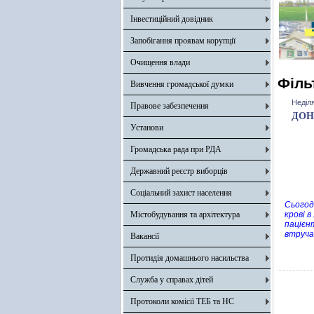
Інвестиційний довідник
Запобігання проявам корупції
Очищення влади
Філь
Вивчення громадської думки
Неділя
Правове забезпечення
ДОН
Установи
Громадська рада при РДА
Державний реєстр виборців
Соціальний захист населення
Сьогод
Містобудування та архітектура
крові 
пацієн
втруча
Вакансії
Протидія домашнього насильства
Служба у справах дітей
Протоколи комісії ТЕБ та НС