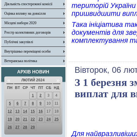
територій України 
Діяльність спостережної комісії
пришвидшити випл
Оцінка впливу на довкілля
Така ініціатива та
Місцеві вибори 2020
документів для зв
Реєстр колективних договорів
комплектування та
Публічні закупівлі
Внутрішньо переміщені особи
Ветеранська політика
Вівторок, 06 лю
АРХІВ НОВИН
«
»
З 1 березня 
ЛЮТИЙ 2024
ПН
ВТ
СР
ЧТ
ПТ
СБ
НД
виплат для в
1
2
3
4
5
6
7
8
9
10
11
12
13
14
15
16
17
18
19
20
21
22
23
24
25
26
27
28
29
Для найвразливіши