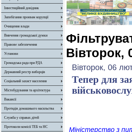
Інвестиційний довідник
Запобігання проявам корупції
Очищення влади
Фільтрува
Вивчення громадської думки
Правове забезпечення
Вівторок, 
Установи
Громадська рада при РДА
Вівторок, 06 лю
Державний реєстр виборців
Тепер для за
Соціальний захист населення
військовослу
Містобудування та архітектура
Вакансії
Протидія домашнього насильства
Служба у справах дітей
Протоколи комісії ТЕБ та НС
Міністерство з пи