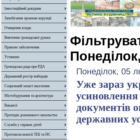
Інвестиційний довідник
Запобігання проявам корупції
Очищення влади
Фільтрува
Вивчення громадської думки
Правове забезпечення
Понеділок,
Установи
Громадська рада при РДА
Понеділок, 05 л
Державний реєстр виборців
Уже зараз ук
Соціальний захист населення
усиновлення 
Містобудування та архітектура
документів о
Вакансії
Протидія домашнього насильства
державних ус
Служба у справах дітей
Протоколи комісії ТЕБ та НС