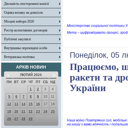
Діяльність спостережної комісії
Оцінка впливу на довкілля
Місцеві вибори 2020
Міністерство соціальної політики 
Реєстр колективних договорів
Мета – цифровізувати процес, зро
Публічні закупівлі
Внутрішньо переміщені особи
Понеділок, 05 л
Ветеранська політика
Працюємо, щ
АРХІВ НОВИН
«
»
ракети та др
ЛЮТИЙ 2024
ПН
ВТ
СР
ЧТ
ПТ
СБ
НД
України
1
2
3
4
5
6
7
8
9
10
11
12
13
14
15
16
17
18
19
20
21
22
23
24
25
26
27
28
29
Наші воїни Повітряних сил, мобільні
на нашу з вами вдячність і подальш