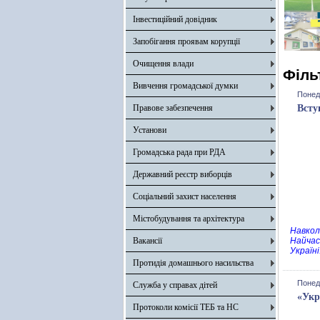
Інвестиційний довідник
Запобігання проявам корупції
Очищення влади
Філь
Вивчення громадської думки
Понеді
Правове забезпечення
Всту
Установи
Громадська рада при РДА
Державний реєстр виборців
Соціальний захист населення
Містобудування та архітектура
Навкол
Вакансії
Найчас
Україні
Протидія домашнього насильства
Понеді
Служба у справах дітей
«Укр
Протоколи комісії ТЕБ та НС