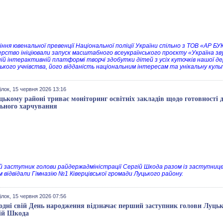
іння ювенальної превенції Національної поліції України спільно з ТОВ «АР 
рство ініціювали запуск масштабного всеукраїнського проєкту «Україна зв
ній інтерактивній платформі творчі здобутки дітей з усіх куточків нашої 
ського учнівства, його відданість національним інтересам та унікальну куль
лок, 15 червня 2026 13:16
цькому районі триває моніторинг освітніх закладів щодо готовності 
ьного харчування
 заступник голови райдержадміністрації Сергій Шкода разом із заступницею
м відвідали Гімназію №1 Ківерцівської громади Луцького району.
лок, 15 червня 2026 07:56
одні свій День народження відзначає перший заступник голови Луцько
ій Шкода