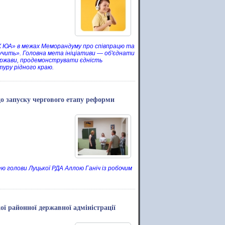
БУК ЮА» в межах Меморандуму про співпрацю та
учить». Головна мета ініціативи — об'єднати
держави, продемонструвати єдність
туру рідного краю.
до запуску чергового етапу реформи
 голови Луцької РДА Аллою Ганіч із робочим
ї районної державної адміністрації