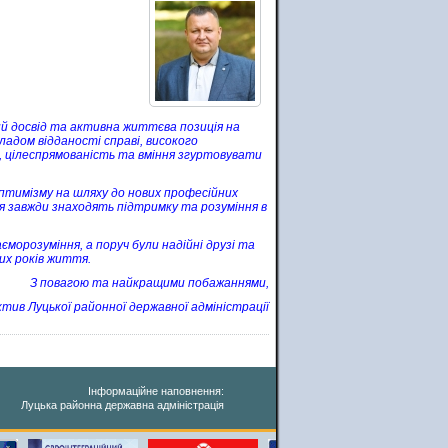
ий досвід та активна життєва позиція на
ладом відданості справі, високого
, цілеспрямованість та вміння згуртовувати
оптимізму на шляху до нових професійних
ля завжди знаходять підтримку та розуміння в
морозуміння, а поруч були надійні друзі та
их років життя.
З повагою та найкращими побажаннями,
тив Луцької районної державної адміністрації
Інформаційне наповнення:
Луцька районна державна адміністрація