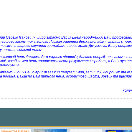
ий Сергію Івановичу, щиро вітаємо Вас із Днем народження! Ваш професійн
 першого заступника голови Луцької районної державної адміністрації є прик
тизму та щирого служіння громадам нашого краю. Дякуємо за Вашу енергію
у навколо спільної мети!
святковий день бажаємо Вам міцного здоров’я, багато енергії, незгасимого 
ків! Нехай кожен день приносить вагомі результати в роботі, а Ваші зусил
 однодумців.
ажаємо, щоб у Вашому домі завжди панували мир, затишок, добробут та взає
а родина. Бажаємо Вам мирного неба, особистого щастя, довгих та щаслив
колек