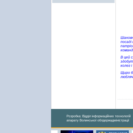
Шановн
посаді
патріо
команд
В цей 
здобут
колег і
Щиро б
любляч
Розробка: Відділ інформаційних технологій
апарату Волинської облдержадміністрації