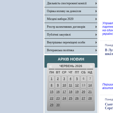
Діяльність спостережної комісії
Оцінка впливу на довкілля
Місцеві вибори 2020
Управл
Реєстр колективних договорів
партне
на єди
україн
Публічні закупівлі
Внутрішньо переміщені особи
Понеді
В Лу
Ветеранська політика
шкіл
АРХІВ НОВИН
«
»
ЧЕРВЕНЬ 2026
ПН
ВТ
СР
ЧТ
ПТ
СБ
НД
1
2
3
4
5
6
7
Перший
8
9
10
11
12
13
14
візито
15
16
17
18
19
20
21
22
23
24
25
26
27
28
Понеді
Сьог
29
30
Серг