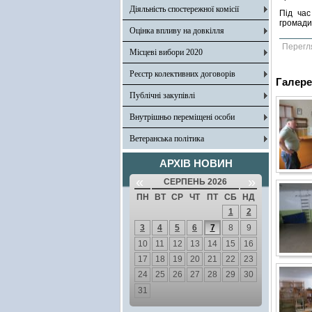
Діяльність спостережної комісії
Під час
громади
Оцінка впливу на довкілля
Перегл
Місцеві вибори 2020
Реєстр колективних договорів
Галере
Публічні закупівлі
Внутрішньо переміщені особи
Ветеранська політика
АРХІВ НОВИН
«
»
СЕРПЕНЬ 2026
ПН
ВТ
СР
ЧТ
ПТ
СБ
НД
1
2
3
4
5
6
7
8
9
10
11
12
13
14
15
16
17
18
19
20
21
22
23
24
25
26
27
28
29
30
31