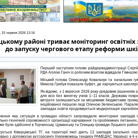
, 15 червня 2026 13:16
цькому районі триває моніторинг освітніх
до запуску чергового етапу реформи шк
Перший заступник голови райдержадміністрації Сергі
РДА Аллою Ганіч із робочим візитом відвідали Гімназію
Міський голова Олександр Ковальчук та начальник гума
Микола Грибук показали буфет, де харчуються школярі н
Як відомо, з 1 вересня 2026 року урядовим рішенням
для всіх без винятку учнів 1–11 класів. Держава покри
витрати залишаються за місцевими бюджетами громад
ініційованої першою леді Оленою Зеленською. Парале
закладах освіти продовжується модернізація харчоблок
чення яка ситуація в громадах області запровадили моніторинг закладів 
льно-технічній спроможності організації харчування та проблемних питаннях, 
же були здійснені в Торчинську, Цуманську та Олицьку громади Луцького район
ується Ківерцівської ТГ, на території якої діють 13 закладів загальної се
овано з допомогою аутсорсингу (переможець тендеру РАМЕДАС Україна); в 4-х