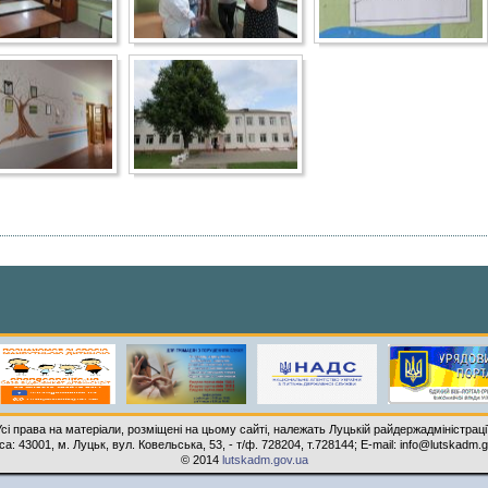
Усі права на матеріали, розміщені на цьому сайті, належать Луцькій райдержадміністрації
а: 43001, м. Луцьк, вул. Ковельська, 53, - т/ф. 728204, т.728144; E-mail: infо@lutskаdm.
© 2014
lutskadm.gov.ua