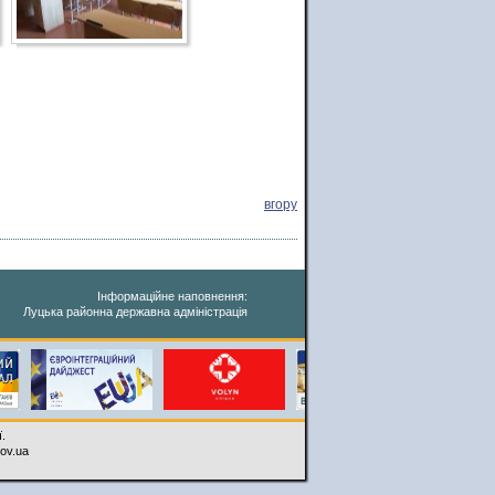
вгору
Інформаційне наповнення:
Луцька районна державна адміністрація
.
gov.ua