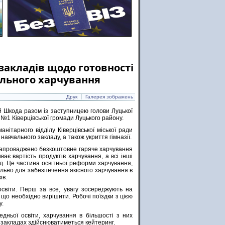
 закладів щодо готовності
ільного харчування
Друк
Галерея зображень
й Шкода разом із заступницею голови Луцької
 №1 Ківерцівської громади Луцького району.
нітарного відділу Ківерцівської міської ради
авчального закладу, а також укриття гімназії.
 запроваджено безкоштовне гаряче харчування
ває вартість продуктів харчування, а всі інші
. Це частина освітньої реформи харчування,
льно для забезпечення якісного харчування в
ів.
освіти. Перш за все, увагу зосереджують на
що необхідно вирішити. Робочі поїздки з цією
у.
редньої освіти, харчування в більшості з них
 закладах здійснюватиметься кейтеринг.