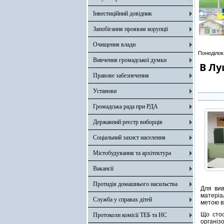
Інвестиційний довідник
Запобігання проявам корупції
Очищення влади
Понеділок
Вивчення громадської думки
В Лу
Правове забезпечення
Установи
Громадська рада при РДА
Державний реєстр виборців
Соціальний захист населення
Містобудування та архітектура
Вакансії
Протидія домашнього насильства
Для вив
матеріа
Служба у справах дітей
метою в
Що стос
Протоколи комісії ТЕБ та НС
організ