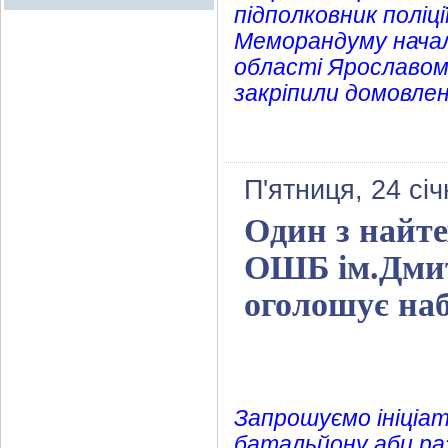
підполковник поліц
Меморандуму началь
області Ярославом
закріпили домовлен
П'ятниця, 24 сі
Один з найте
ОШБ ім.Дмит
оголошує наб
Запрошуємо ініціа
батальйону аби ра