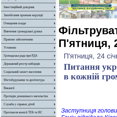
Інвестиційний довідник
Запобігання проявам корупції
Очищення влади
Фільтрува
Вивчення громадської думки
П'ятниця, 
Правове забезпечення
Установи
П'ятниця, 24 сі
Громадська рада при РДА
Державний реєстр виборців
Питання укри
Соціальний захист населення
в кожній гро
Містобудування та архітектура
Вакансії
Протидія домашнього насильства
Служба у справах дітей
Заступниця голови 
Протоколи комісії ТЕБ та НС