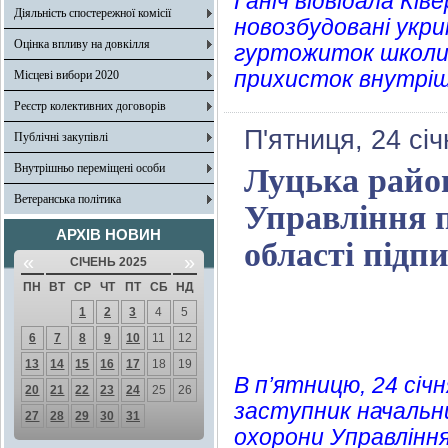
Ганіч відвідала Кі
Діяльність спостережної комісії
новозбудовані укр
Оцінка впливу на довкілля
гуртожиток школи-
прихисток внутріш
Місцеві вибори 2020
Реєстр колективних договорів
П'ятниця, 24 сі
Публічні закупівлі
Внутрішньо переміщені особи
Луцька район
Ветеранська політика
Управління п
АРХІВ НОВИН
області під
«
»
СІЧЕНЬ 2025
ПН
ВТ
СР
ЧТ
ПТ
СБ
НД
1
2
3
4
5
6
7
8
9
10
11
12
13
14
15
16
17
18
19
В п’ятницю, 24 січ
20
21
22
23
24
25
26
заступник начальни
27
28
29
30
31
охорони Управління 