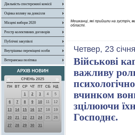
Діяльність спостережної комісії
Оцінка впливу на довкілля
Мешканці, які прийшли на зустріч, м
Місцеві вибори 2020
області.
Реєстр колективних договорів
Публічні закупівлі
Четвер, 23 січн
Внутрішньо переміщені особи
Військові ка
Ветеранська політика
важливу роль
АРХІВ НОВИН
«
»
СІЧЕНЬ 2025
психологічно
ПН
ВТ
СР
ЧТ
ПТ
СБ
НД
вчинком вони
1
2
3
4
5
6
7
8
9
10
11
12
зцілюючи їхн
13
14
15
16
17
18
19
Господнє.
20
21
22
23
24
25
26
27
28
29
30
31