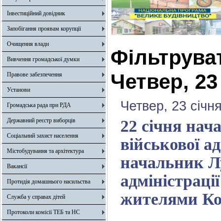
Інвестиційний довідник
Запобігання проявам корупції
Очищення влади
Фільтрува
Вивчення громадської думки
Четвер, 23
Правове забезпечення
Установи
Четвер, 23 січн
Громадська рада при РДА
Державний реєстр виборців
22 січня нач
Соціальний захист населення
військової а
Містобудування та архітектура
начальник Лу
Вакансії
адміністраці
Протидія домашнього насильства
жителями Кол
Служба у справах дітей
Протоколи комісії ТЕБ та НС