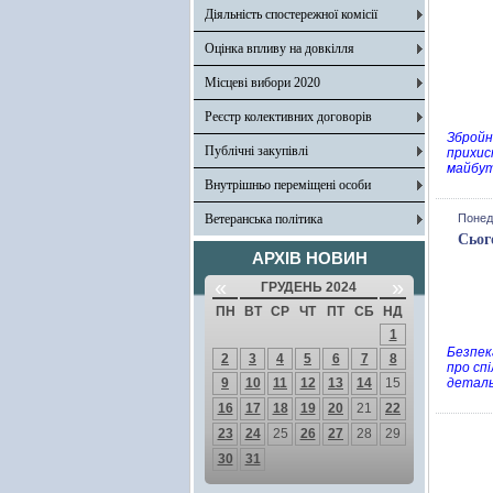
Діяльність спостережної комісії
Оцінка впливу на довкілля
Місцеві вибори 2020
Реєстр колективних договорів
Збройн
Публічні закупівлі
прихис
майбут
Внутрішньо переміщені особи
Ветеранська політика
Понеді
Сьог
АРХІВ НОВИН
«
»
ГРУДЕНЬ 2024
ПН
ВТ
СР
ЧТ
ПТ
СБ
НД
1
Безпек
2
3
4
5
6
7
8
про сп
9
10
11
12
13
14
15
деталь
16
17
18
19
20
21
22
23
24
25
26
27
28
29
30
31