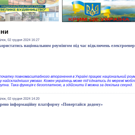
ини
лок, 02 грудня 2024 16:27
користатись національним роумінгом під час відключень електроенерг
 початку повномасштабного вторгнення в Україні працює національний роум
 у найскладніших умовах. Кожен українець може під’єднатись до мережі мобі
упна.
Така функція є безоплатною, а здійснити її можна за декілька секунд.
лок, 02 грудня 2024 14:20
рено інформаційну платформу «Повертайся додому»