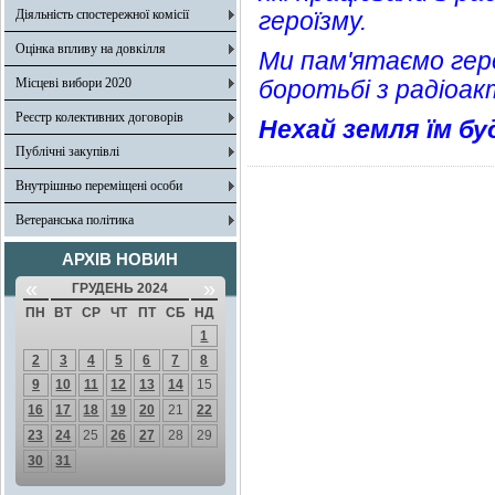
Діяльність спостережної комісії
героїзму.
Оцінка впливу на довкілля
Ми пам'ятаємо геро
Місцеві вибори 2020
боротьбі з радіоа
Реєстр колективних договорів
Нехай земля їм бу
Публічні закупівлі
Внутрішньо переміщені особи
Ветеранська політика
АРХІВ НОВИН
«
»
ГРУДЕНЬ 2024
ПН
ВТ
СР
ЧТ
ПТ
СБ
НД
1
2
3
4
5
6
7
8
9
10
11
12
13
14
15
16
17
18
19
20
21
22
23
24
25
26
27
28
29
30
31