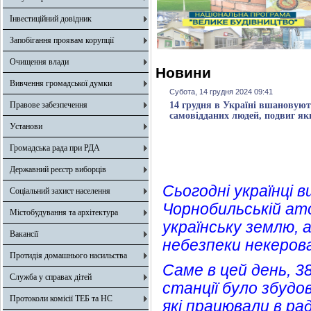
Інвестиційний довідник
Запобігання проявам корупції
Очищення влади
Новини
Вивчення громадської думки
Субота, 14 грудня 2024 09:41
Правове забезпечення
14 грудня в Україні вшановують
самовідданих людей, подвиг як
Установи
Громадська рада при РДА
Державний реєстр виборців
Сьогодні українці в
Соціальний захист населення
Чорнобильській ато
Містобудування та архітектура
українську землю, 
Вакансії
небезпеки некерова
Протидія домашнього насильства
Саме в цей день, 3
Служба у справах дітей
станції було збудо
Протоколи комісії ТЕБ та НС
які працювали в ра