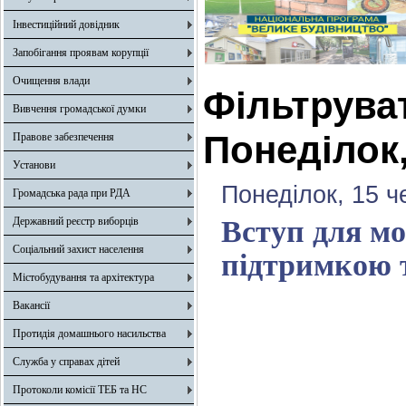
Інвестиційний довідник
Запобігання проявам корупції
Очищення влади
Фільтрува
Вивчення громадської думки
Понеділок,
Правове забезпечення
Установи
Понеділок, 15 ч
Громадська рада при РДА
Державний реєстр виборців
Вступ для мол
Соціальний захист населення
підтримкою 
Містобудування та архітектура
Вакансії
Протидія домашнього насильства
Служба у справах дітей
Протоколи комісії ТЕБ та НС