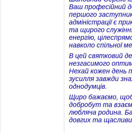
Ваш професійний д
першого заступник
адміністрації є пр
та щирого служінн
енергію, цілеспря
навколо спільної м
В цей святковий де
незгасимого оптимі
Нехай кожен день п
зусилля завжди зна
однодумців.
Щиро бажаємо, щоб
добробут та взаємо
любляча родина. Б
довгих та щасливи