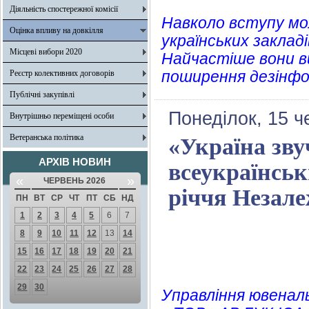
Діяльність спостережної комісії
Навколо вступу мо
Оцінка впливу на довкілля
українських закладі
Місцеві вибори 2020
Найчастіше вони ви
поширення дезінфор
Реєстр колективних договорів
Публічні закупівлі
Понеділок, 15 ч
Внутрішньо переміщені особи
Ветеранська політика
«Україна зв
АРХІВ НОВИН
всеукраїнськ
«
»
ЧЕРВЕНЬ 2026
річчя Незале
ПН
ВТ
СР
ЧТ
ПТ
СБ
НД
1
2
3
4
5
6
7
8
9
10
11
12
13
14
15
16
17
18
19
20
21
22
23
24
25
26
27
28
29
30
Управління ювенальн