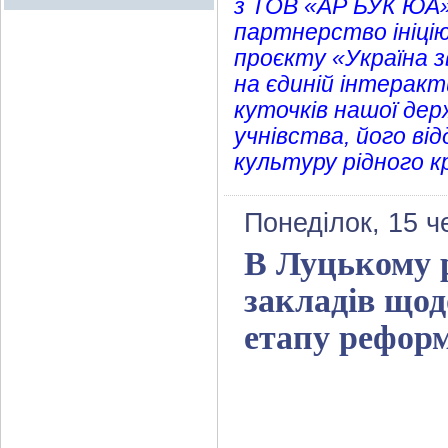
з ТОВ «АР БУК ЮА»
партнерство ініці
проєкту «Україна з
на єдиній інтеракт
куточків нашої де
учнівства, його ві
культуру рідного к
Понеділок, 15 ч
В Луцькому р
закладів щод
етапу рефор