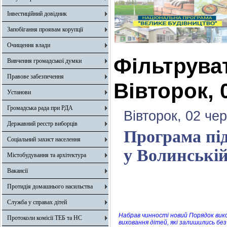
Інвестиційний довідник
Запобігання проявам корупції
Очищення влади
Фільтрува
Вивчення громадської думки
Правове забезпечення
Вівторок, 
Установи
Громадська рада при РДА
Вівторок, 02 че
Державний реєстр виборців
Програма пі
Соціальний захист населення
у Волинській
Містобудування та архітектура
Вакансії
Протидія домашнього насильства
Служба у справах дітей
Набрав чинності новий Порядок ви
Протоколи комісії ТЕБ та НС
виховання дітей, які залишились без