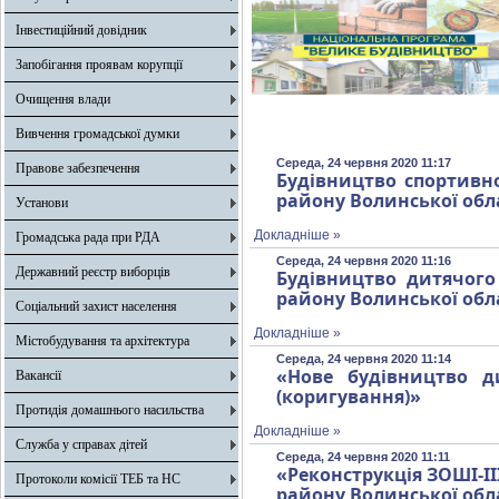
Інвестиційний довідник
Запобігання проявам корупції
Очищення влади
Вивчення громадської думки
Середа, 24 червня 2020 11:17
Правове забезпечення
Будівництво спортивно
району Волинської обл
Установи
Докладніше »
Громадська рада при РДА
Середа, 24 червня 2020 11:16
Державний реєстр виборців
Будівництво дитячого
району Волинської обл
Соціальний захист населення
Докладніше »
Містобудування та архітектура
Середа, 24 червня 2020 11:14
«Нове будівництво д
Вакансії
(коригування)»
Протидія домашнього насильства
Докладніше »
Служба у справах дітей
Середа, 24 червня 2020 11:11
«Реконструкція ЗОШІ-ІІ
Протоколи комісії ТЕБ та НС
району Волинської обл