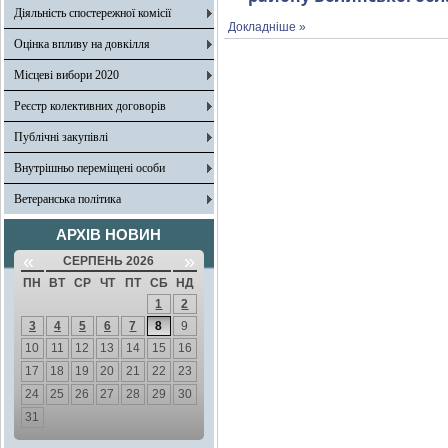
Діяльність спостережної комісії
Докладніше »
Оцінка впливу на довкілля
Місцеві вибори 2020
Реєстр колективних договорів
Публічні закупівлі
Внутрішньо переміщені особи
Ветеранська політика
АРХІВ НОВИН
«
»
СЕРПЕНЬ 2026
ПН
ВТ
СР
ЧТ
ПТ
СБ
НД
1
2
3
4
5
6
7
8
9
10
11
12
13
14
15
16
17
18
19
20
21
22
23
24
25
26
27
28
29
30
31