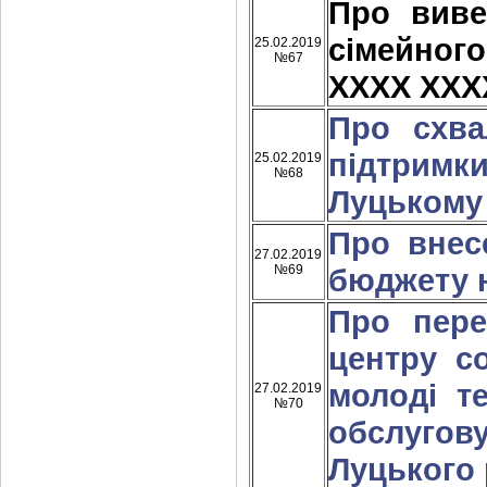
Про виве
сімейно
25.02.2019
№67
ХХХХ ХХХ
Про схва
підтрим
25.02.2019
№68
Луцькому 
Про внес
27.02.2019
№69
бюджету н
Про пере
центру со
молоді т
27.02.2019
№70
обслугов
Луцького