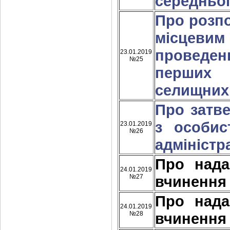
середньої
Про розпо
місцеви
проведе
23.01.2019
№25
перших 
селищних
Про затв
з особис
23.01.2019
№26
адміністра
Про над
24.01.2019
№27
вчинення
Про над
24.01.2019
№28
вчинення