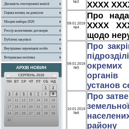
№3
ХХХХ ХХХ
Діяльність спостережної комісії
Оцінка впливу на довкілля
Про над
Місцеві вибори 2020
ХХХХ ХХ
09.01.2019
№4
Реєстр колективних договорів
щодо нер
Публічні закупівлі
Про закр
Внутрішньо переміщені особи
підрозділ
Ветеранська політика
окремих 
09.01.2019
АРХІВ НОВИН
№5
органів
«
»
СЕРПЕНЬ 2026
ПН
ВТ
СР
ЧТ
ПТ
СБ
НД
установ с
1
2
Про затве
3
4
5
6
7
8
9
10
11
12
13
14
15
16
земельно
17
18
19
20
21
22
23
10.01.2019
№6
населени
24
25
26
27
28
29
30
31
району