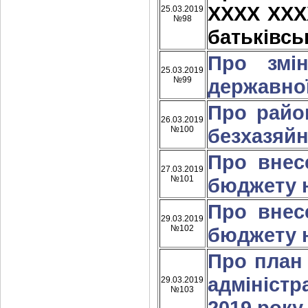
ХХХХ ХХХ
25.03.2019
№98
батьківсь
Про змін
25.03.2019
№99
державної
Про райо
26.03.2019
№100
безхазяй
Про внес
27.03.2019
№101
бюджету н
Про внес
29.03.2019
№102
бюджету н
Про план
адміністр
29.03.2019
№103
2019 року