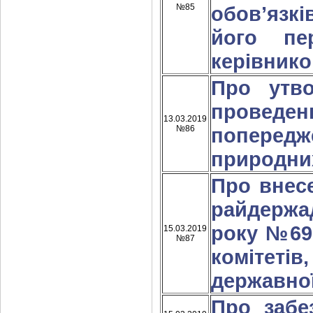
№85
обов’язкі
його пе
керівнико
Про утво
проведе
13.03.2019
№86
поперед
природни
Про внес
райдержа
року №696
15.03.2019
№87
комітеті
державної
Про забе