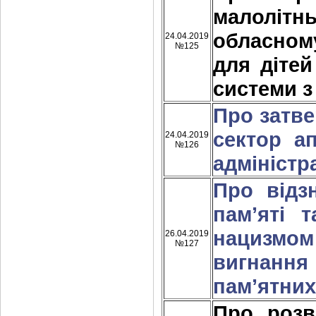
малолітн
обласном
24.04.2019
№125
для діте
системи з
Про затв
сектор а
24.04.2019
№126
адміністр
Про відз
пам’яті 
нацизмом 
26.04.2019
№127
вигнанн
пам’ятних
Про розв