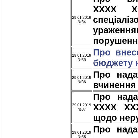
ХХХХ Х
спеціалі
29.01.2019
№34
ураження
порушенн
Про внес
29.01.2019
№35
бюджету н
Про над
29.01.2019
№36
вчинення
Про над
ХХХХ ХХ
29.01.2019
№37
щодо нер
Про над
29.01.2019
№38