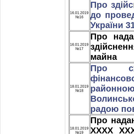
Про здійс
до прове
16.01.2019
№16
України 3
Про над
здійснен
16.01.2019
№17
майна
Про сх
фінансово
районно
18.01.2019
№18
Волинськ
радою пов
Про нада
ХХХХ ХХ
18.01.2019
№19