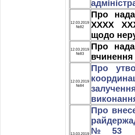
адміністра
Про над
ХХХХ ХХ
12.03.2019
№82
щодо нер
Про над
12.03.2019
№83
вчинення
Про утво
координац
12.03.2019
№84
залученн
виконання
Про внес
райдержад
№53 «П
13.03.2019