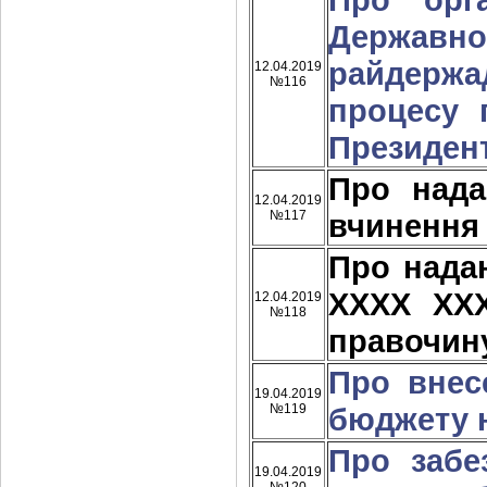
Державн
райдержа
12.04.2019
№116
процесу 
Президент
Про над
12.04.2019
№117
вчинення
Про нада
ХХХХ ХХ
12.04.2019
№118
правочин
Про внес
19.04.2019
№119
бюджету н
Про забе
19.04.2019