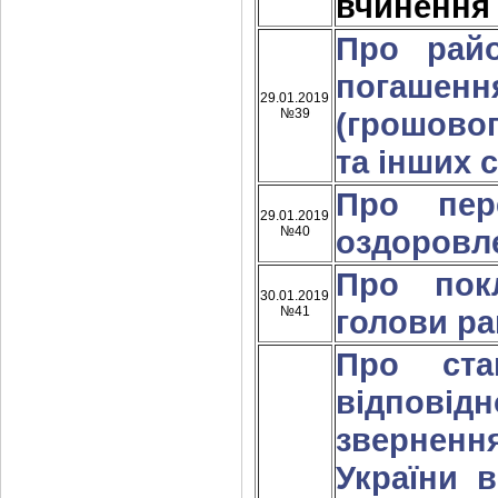
вчинення
Про райо
погашення
29.01.2019
№39
(грошовог
та інших 
Про пер
29.01.2019
№40
оздоровле
Про пок
30.01.2019
№41
голови ра
Про ста
відповід
звернен
України 