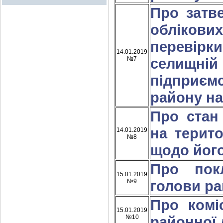
Про затв
облікови
перевір
14.01.2019
№7
селищн
підприєм
району на
Про стан
на терито
14.01.2019
№8
щодо його 
Про пок
15.01.2019
№9
голови ра
Про комі
15.01.2019
№10
районної 