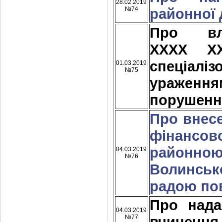
28.02.2019
№74
районної 
Про вл
ХХХХ Х
спеціалі
01.03.2019
№75
ураження
порушенн
Про внес
фінансово
районно
04.03.2019
№76
Волинськ
радою пов
Про над
04.03.2019
№77
вчинення