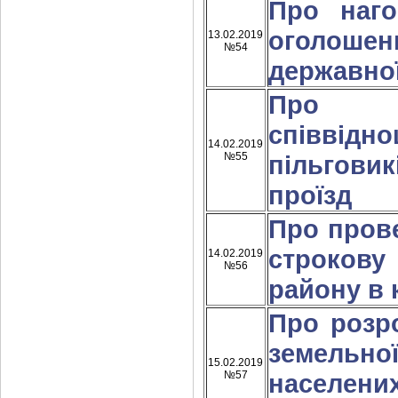
Про наг
оголоше
13.02.2019
№54
державної
Про за
співвід
14.02.2019
№55
пільгови
проїзд
Про пров
строкову
14.02.2019
№56
району в 
Про розр
земельно
15.02.2019
№57
населени