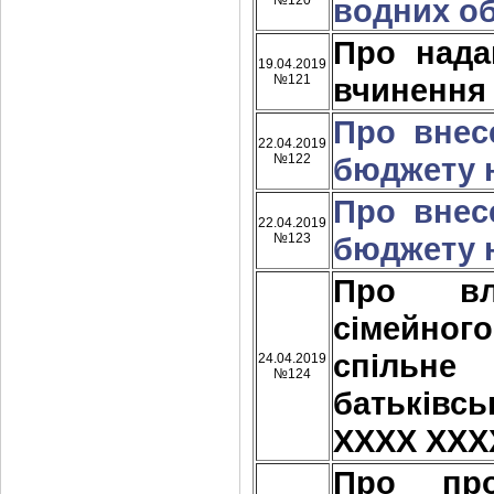
№120
водних об
Про нада
19.04.2019
№121
вчинення
Про внес
22.04.2019
№122
бюджету н
Про внес
22.04.2019
№123
бюджету н
Про вла
сімейног
спільне
24.04.2019
№124
батьківс
ХХХХ ХХХ
Про про