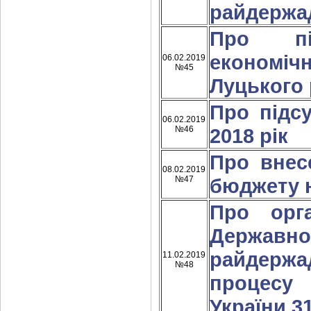
райдержад
Про пі
економі
06.02.2019
№45
Луцького 
Про підс
06.02.2019
№46
2018 рік
Про внес
08.02.2019
№47
бюджету н
Про орга
Державн
райдержа
11.02.2019
№48
процесу
України 3