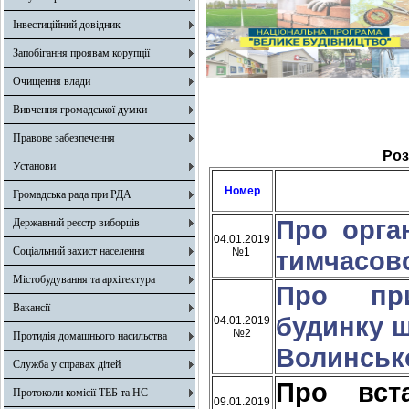
Інвестиційний довідник
Запобігання проявам корупції
Очищення влади
Вивчення громадської думки
Правове забезпечення
Роз
Установи
Номер
Громадська рада при РДА
Про орга
Державний реєстр виборців
04.01.2019
Соціальний захист населення
№1
тимчасово
Містобудування та архітектура
Про при
Вакансії
будинку 
04.01.2019
№2
Протидія домашнього насильства
Волинсько
Служба у справах дітей
Про вста
Протоколи комісії ТЕБ та НС
09.01.2019