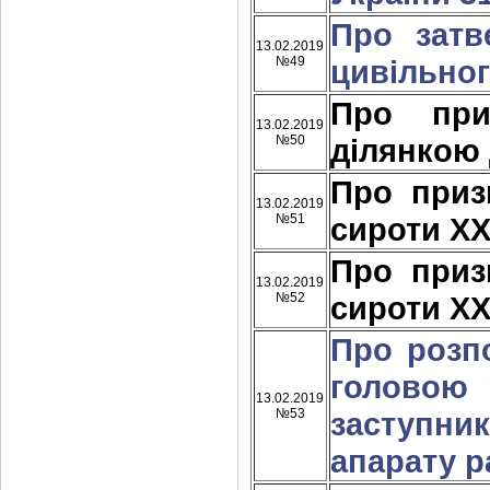
Про затв
13.02.2019
№49
цивільног
Про при
13.02.2019
№50
ділянкою
Про приз
13.02.2019
№51
сироти Х
Про приз
13.02.2019
№52
сироти Х
Про розп
головою 
13.02.2019
№53
заступн
апарату р