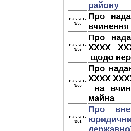
району
Про над
15.02.2019
№58
вчинення
Про над
ХХХХ ХХ
15.02.2019
№59
щодо нер
Про нада
ХХХХ ХХХ
15.02.2019
№60
на вчин
майна
Про вне
юридичн
15.02.2019
№61
державної