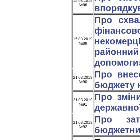
15.03.2019
№88
впорядкув
Про схва
фінансо
некомер
15.03.2019
№89
районний
допомоги»
Про внес
21.03.2019
№90
бюджету н
Про зміни
21.03.2019
№91
державної
Про зат
21.03.2019
№92
бюджетних