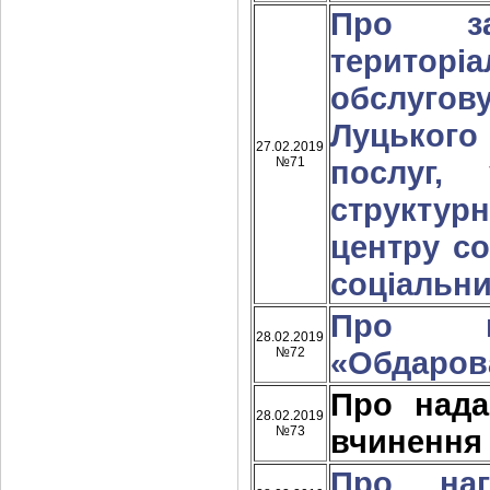
Про за
терито
обслугов
Луцького
27.02.2019
№71
послуг,
структур
центру с
соціальни
Про п
28.02.2019
№72
«Обдарова
Про над
28.02.2019
№73
вчинення
Про наг