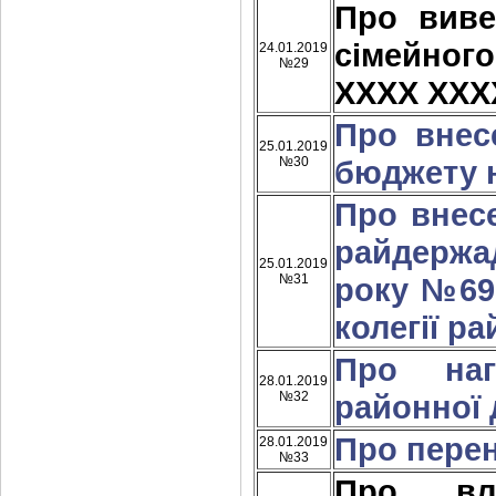
Про виве
сімейно
24.01.2019
№29
ХХХХ ХХХ
Про внес
25.01.2019
№30
бюджету н
Про внес
райдержа
25.01.2019
№31
року №69
колегії р
Про наг
28.01.2019
№32
районної 
Про перен
28.01.2019
№33
Про вла