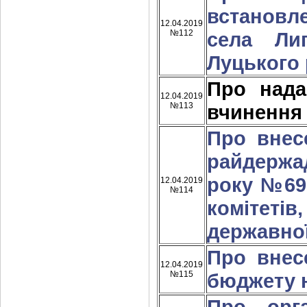
встановл
12.04.2019
№112
села Ли
Луцького 
Про над
12.04.2019
№113
вчинення
Про внес
райдержа
року №696
12.04.2019
№114
комітеті
державної
Про внес
12.04.2019
№115
бюджету н
Про орга