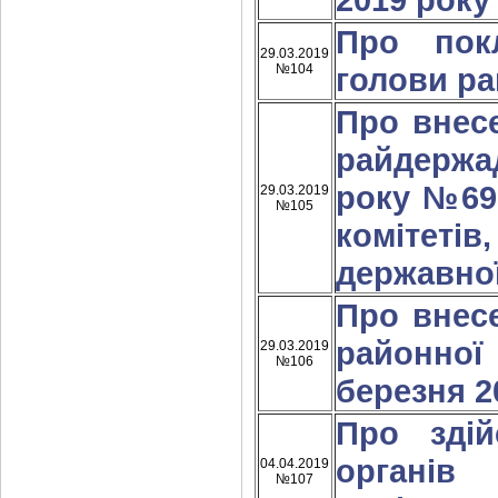
Про пок
29.03.2019
№104
голови ра
Про внес
райдержа
року №696
29.03.2019
№105
комітеті
державної
Про внес
районної
29.03.2019
№106
березня 2
Про здій
органів
04.04.2019
№107