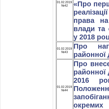
«Про пер
01.02.2019
№42
реалізац
права на
влади та
у 2018 роц
Про наг
01.02.2019
№43
районної 
Про внес
районної 
2016 р
Положенн
01.02.2019
№44
запобіган
окреми