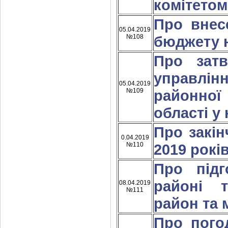
комітетом
Про внес
05.04.2019
№108
бюджету н
Про зат
управлі
05.04.2019
№109
районної 
області у 
Про закі
0.04.2019
№110
2019 рокі
Про підг
районі т
08.04.2019
№111
район та 
Про пого