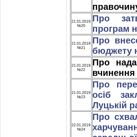
правочин
Про зат
21.01.2019
№20
програм н
Про внес
21.01.2019
№21
бюджету н
Про над
21.01.2019
№22
вчинення
Про пере
осіб зак
21.01.2019
№23
Луцькій р
Про схва
харчува
22.01.2019
№24