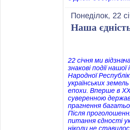
Понеділок, 22 с
Наша єдність
22 січня ми відзна
знакові події нашої
Народної Республік
українських земель
епохи. Вперше в X
суверенною держав
прагнення багатьох
Після проголошення
питання єдності укр
ніколи не ставилося