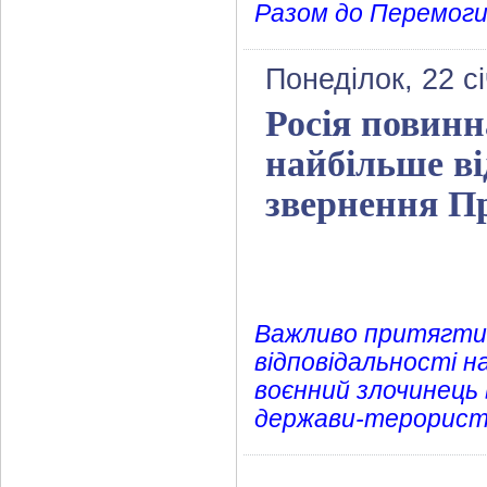
Разом до Перемоги
Понеділок, 22 с
Росія повинн
найбільше від
звернення П
Важливо притягти Р
відповідальності на
воєнний злочинець в
держави-терориста