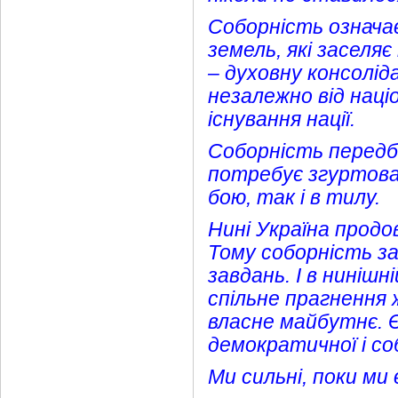
Соборність означає
земель, які заселяє
– духовну консолід
незалежно від наці
існування нації.
Соборність передба
потребує згуртован
бою, так і в тилу.
Нині Україна продо
Тому соборність з
завдань. І в ниніш
спільне прагнення ж
власне майбутнє. Є
демократичної і со
Ми сильні, поки ми 