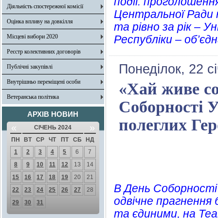
події: проголошенн
Діяльність спостережної комісії
Центральної Ради н
Оцінка впливу на довкілля
та рівно за рік – У
Місцеві вибори 2020
Республіки – об’єд
Реєстр колективних договорів
Понеділок, 22 с
Публічні закупівлі
Внутрішньо переміщені особи
«Хай живе со
Ветеранська політика
Соборності 
АРХІВ НОВИН
полеглих Гер
«
»
СІЧЕНЬ 2024
ПН
ВТ
СР
ЧТ
ПТ
СБ
НД
1
2
3
4
5
6
7
8
9
10
11
12
13
14
15
16
17
18
19
20
21
В День Соборності 
22
23
24
25
26
27
28
одвічне прагнення 
29
30
31
та єдиними, на Теа