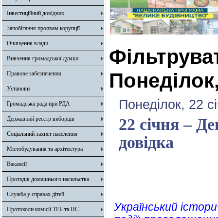
Інвестиційний довідник
Запобігання проявам корупції
Очищення влади
Фільтрува
Вивчення громадської думки
Понеділок,
Правове забезпечення
Установи
Понеділок, 22 с
Громадська рада при РДА
Державний реєстр виборців
22 січня – Д
Соціальний захист населення
довідка
Містобудування та архітектура
Вакансії
Протидія домашнього насильства
Служба у справах дітей
Український істори
Протоколи комісії ТЕБ та НС