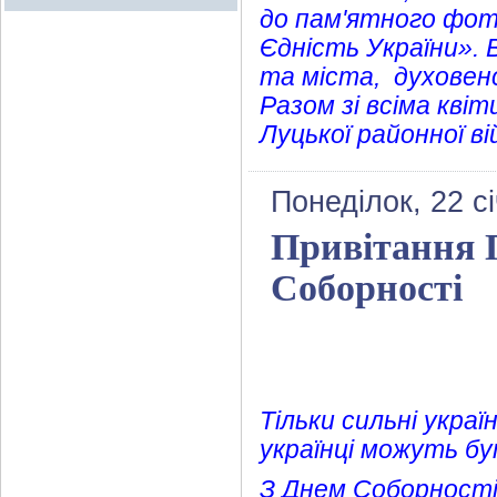
до пам'ятного фото
Єдність України». 
та міста, духовенс
Разом зі всіма кві
Луцької районної ві
Понеділок, 22 с
Привітання 
Соборності
Тільки сильні укра
українці можуть бут
З Днем Соборност