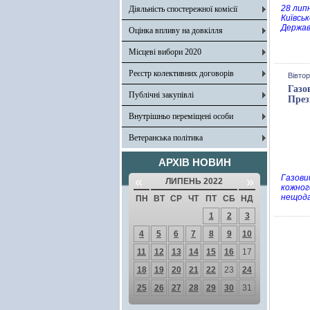
28 лип
Діяльність спостережної комісії
Київсь
Держав
Оцінка впливу на довкілля
Місцеві вибори 2020
Реєстр колективних договорів
Вівтор
Газо
Публічні закупівлі
През
Внутрішньо переміщені особи
Ветеранська політика
АРХІВ НОВИН
Газови
«
»
ЛИПЕНЬ 2022
кожног
нещода
ПН
ВТ
СР
ЧТ
ПТ
СБ
НД
1
2
3
4
5
6
7
8
9
10
11
12
13
14
15
16
17
18
19
20
21
22
23
24
25
26
27
28
29
30
31