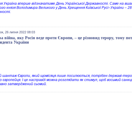
ня Україна вперше відзначатиме День Української Державності.
Саме на вша
кого князя Володимира Великого у День Хрещення Київської Русі–України – 28
ності.
ок, 26 липня 2022 08:03
ва війна, яку Росія веде проти Європи, – це різновид терору, тому по
идента України
й шантаж Європи, який щомісяця лише посилюється, потрібен державі-тер
о європейця. І це насправді можна розглядати як стимул, щоб восьмий санкц
вно затверджений сьомий.