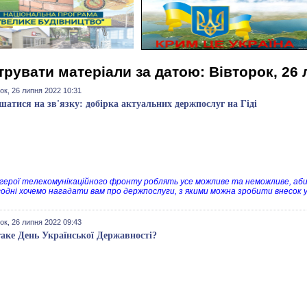
трувати матеріали за датою: Вівторок, 26 
ок, 26 липня 2022 10:31
шатися на зв'язку: добірка актуальних держпослуг на Гіді
герої телекомунікаційного фронту роблять усе можливе та неможливе, аби
годні хочемо нагадати вам про держпослуги, з якими можна зробити внесок у з
ок, 26 липня 2022 09:43
аке День Української Державності?