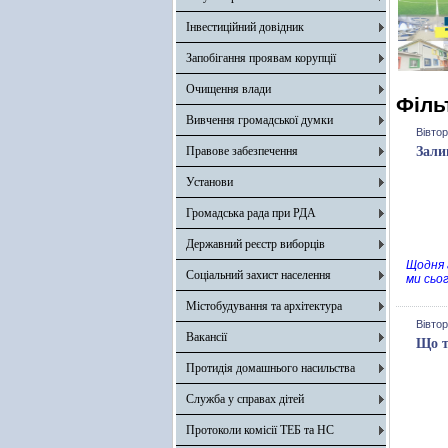
Інвестиційний довідник
Запобігання проявам корупції
Очищення влади
Філь
Вивчення громадської думки
Вівтор
Правове забезпечення
Зали
Установи
Громадська рада при РДА
Державний реєстр виборців
Щодня 
Соціальний захист населення
ми сьо
Містобудування та архітектура
Вівтор
Вакансії
Що т
Протидія домашнього насильства
Служба у справах дітей
Протоколи комісії ТЕБ та НС