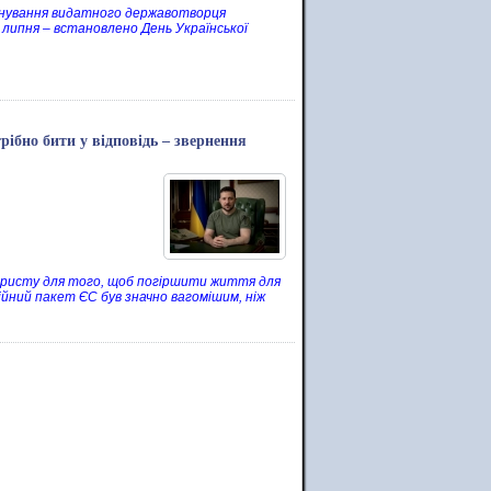
нування видатного державотворця
 липня – встановлено День Української
трібно бити у відповідь – звернення
ористу для того, щоб погіршити життя для
ійний пакет ЄС був значно вагомішим, ніж