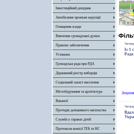
Інвестиційний довідник
Запобігання проявам корупції
Очищення влади
Філь
Вивчення громадської думки
Четвер
Правове забезпечення
Із 1
Рада
Установи
Громадська рада при РДА
Державний реєстр виборців
Соціальний захист населення
Містобудування та архітектура
Зокрем
Вакансії
Четвер
Протидія домашнього насильства
Вдал
Укра
Служба у справах дітей
Протоколи комісії ТЕБ та НС