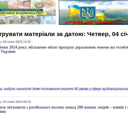
трувати матеріали за датою: Четвер, 04 сі
, 04 січня 2024 14:31
 січня 2024 року збільшено обсяг програм державною мовою на телеба
 України
а, набули чинності деякі положення статті 40 (мова у сфері аудіовізуальних
, 04 січня 2024 08:22
ося звільнити з російського полону понад 200 наших людей – воїнів і
їни