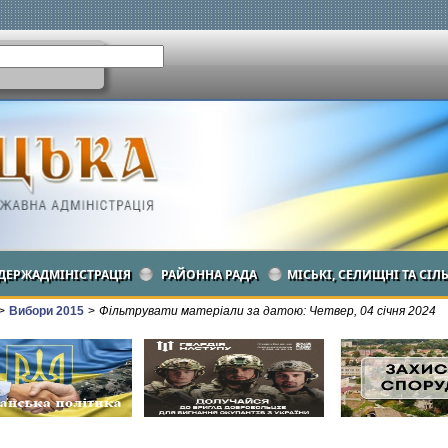
ДЕРЖАДМІНІСТРАЦІЯ
РАЙОННА РАДА
МІСЬКІ, СЕЛИЩНІ ТА СІЛ
>
Вибори 2015
>
Фільтрувати матеріали за датою: Четвер, 04 січня 2024