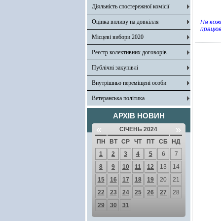
Діяльність спостережної комісії
Оцінка впливу на довкілля
На кож
працюв
Місцеві вибори 2020
Реєстр колективних договорів
Публічні закупівлі
Внутрішньо переміщені особи
Ветеранська політика
АРХІВ НОВИН
«
»
СІЧЕНЬ 2024
ПН
ВТ
СР
ЧТ
ПТ
СБ
НД
1
2
3
4
5
6
7
8
9
10
11
12
13
14
15
16
17
18
19
20
21
22
23
24
25
26
27
28
29
30
31