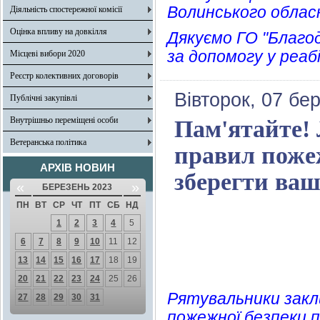
Волинського обласн
Діяльність спостережної комісії
Оцінка впливу на довкілля
Дякуємо ГО "Благод
за допомогу у реабі
Місцеві вибори 2020
Реєстр колективних договорів
Вівторок, 07 бе
Публічні закупівлі
Внутрішньо переміщені особи
Пам'ятайте!
Ветеранська політика
правил пожеж
АРХІВ НОВИН
зберегти ваш
«
»
БЕРЕЗЕНЬ 2023
ПН
ВТ
СР
ЧТ
ПТ
СБ
НД
1
2
3
4
5
6
7
8
9
10
11
12
13
14
15
16
17
18
19
20
21
22
23
24
25
26
Рятувальники зак
27
28
29
30
31
пожежної безпеки п