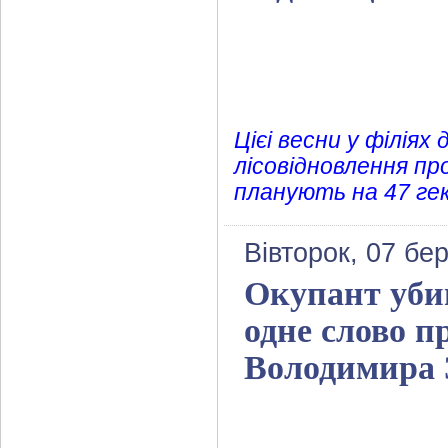
Цієі весни у філіях
лісовідновлення пр
планують на 47 гек
Вівторок, 07 бе
Окупант убив
одне слово п
Володимира 