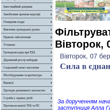
Інвестиційний довідник
Запобігання проявам корупції
Очищення влади
Фільтрува
Вивчення громадської думки
Правове забезпечення
Вівторок, 
Установи
Громадська рада при РДА
Вівторок, 07 бе
Державний реєстр виборців
Сила в єднан
Соціальний захист населення
Містобудування та архітектура
Вакансії
Протидія домашнього насильства
Служба у справах дітей
За дорученням нач
Протоколи комісії ТЕБ та НС
заступниця Алла Г