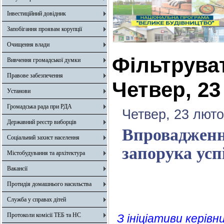
Інвестиційний довідник
Запобігання проявам корупції
Очищення влади
Фільтрува
Вивчення громадської думки
Правове забезпечення
Четвер, 23
Установи
Громадська рада при РДА
Четвер, 23 люто
Державний реєстр виборців
Впровадження
Соціальний захист населення
запорука усп
Містобудування та архітектура
Вакансії
Протидія домашнього насильства
Служба у справах дітей
Протоколи комісії ТЕБ та НС
З ініціативи керів