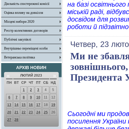
на базі освітнього 
Діяльність спостережної комісії
міській раді, відбу
Оцінка впливу на довкілля
досвідом для розви
Місцеві вибори 2020
роботи й підзвітно
Реєстр колективних договорів
Публічні закупівлі
Четвер, 23 люто
Внутрішньо переміщені особи
Ми не збавля
Ветеранська політика
зовнішнього,
АРХІВ НОВИН
Президента 
«
»
ЛЮТИЙ 2023
ПН
ВТ
СР
ЧТ
ПТ
СБ
НД
1
2
3
4
5
6
7
8
9
10
11
12
13
14
15
16
17
18
19
Сьогодні ми продо
20
21
22
23
24
25
26
посилення України 
27
28
державі більше без