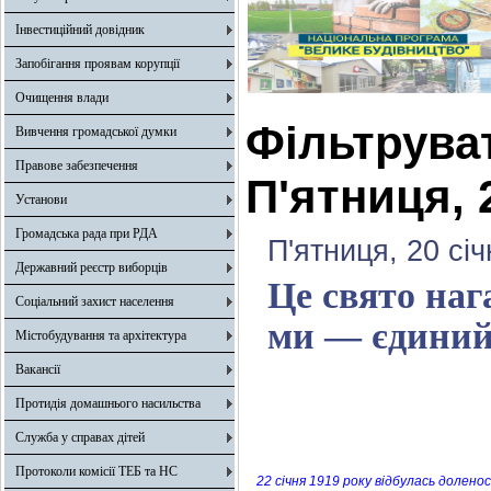
Інвестиційний довідник
Запобігання проявам корупції
Очищення влади
Фільтрува
Вивчення громадської думки
Правове забезпечення
П'ятниця, 
Установи
Громадська рада при РДА
П'ятниця, 20 сі
Державний реєстр виборців
Це свято наг
Соціальний захист населення
ми — єдиний
Містобудування та архітектура
Вакансії
Протидія домашнього насильства
Служба у справах дітей
Протоколи комісії ТЕБ та НС
22 січня 1919 року відбулась долен