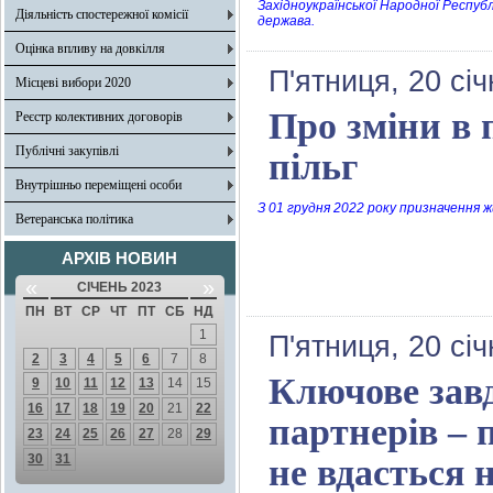
Західноукраїнської Народної Республ
Діяльність спостережної комісії
держава.
Оцінка впливу на довкілля
П'ятниця, 20 сі
Місцеві вибори 2020
Про зміни в 
Реєстр колективних договорів
Публічні закупівлі
пільг
Внутрішньо переміщені особи
З 01 грудня 2022 року призначення 
Ветеранська політика
АРХІВ НОВИН
«
»
СІЧЕНЬ 2023
ПН
ВТ
СР
ЧТ
ПТ
СБ
НД
1
П'ятниця, 20 сі
2
3
4
5
6
7
8
Ключове зав
9
10
11
12
13
14
15
16
17
18
19
20
21
22
партнерів – 
23
24
25
26
27
28
29
30
31
не вдасться н