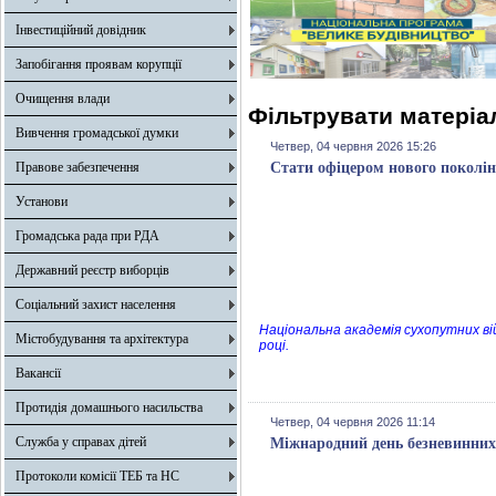
Інвестиційний довідник
Запобігання проявам корупції
Очищення влади
Фільтрувати матеріал
Вивчення громадської думки
Четвер, 04 червня 2026 15:26
Правове забезпечення
Стати офіцером нового поколін
Установи
Громадська рада при РДА
Державний реєстр виборців
Соціальний захист населення
Національна академія сухопутних ві
Містобудування та архітектура
році.
Вакансії
Протидія домашнього насильства
Четвер, 04 червня 2026 11:14
Служба у справах дітей
Міжнародний день безневинних д
Протоколи комісії ТЕБ та НС