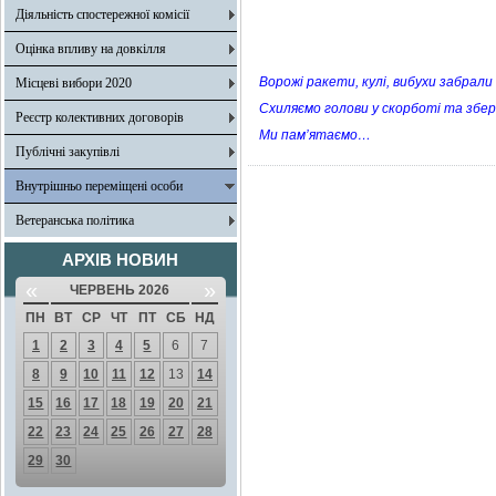
Діяльність спостережної комісії
Оцінка впливу на довкілля
Ворожі ракети, кулі, вибухи забрали 
Місцеві вибори 2020
Схиляємо голови у скорботі та збер
Реєстр колективних договорів
Ми пам’ятаємо…
Публічні закупівлі
Внутрішньо переміщені особи
Ветеранська політика
АРХІВ НОВИН
«
»
ЧЕРВЕНЬ 2026
ПН
ВТ
СР
ЧТ
ПТ
СБ
НД
1
2
3
4
5
6
7
8
9
10
11
12
13
14
15
16
17
18
19
20
21
22
23
24
25
26
27
28
29
30