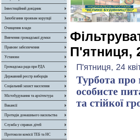
Інвестиційний довідник
Запобігання проявам корупції
Очищення влади
Фільтрува
Вивчення громадської думки
П'ятниця, 
Правове забезпечення
Установи
П'ятниця, 24 кв
Громадська рада при РДА
Державний реєстр виборців
Турбота про 
Соціальний захист населення
особисте пит
Містобудування та архітектура
та стійкої гр
Вакансії
Протидія домашнього насильства
Служба у справах дітей
Протоколи комісії ТЕБ та НС