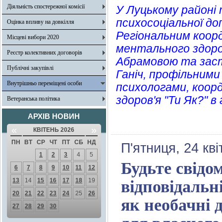
Діяльність спостережної комісії
У Луцькому районі 
психосоціальної доп
Оцінка впливу на довкілля
Регіональним коор
Місцеві вибори 2020
ментального здоров
Реєстр колективних договорів
Абрамовою та заст
Публічні закупівлі
Ганіч, профільними
Внутрішньо переміщені особи
психологами, коо
здоров'я "Ти Як?" в
Ветеранська політика
АРХІВ НОВИН
«
»
КВІТЕНЬ 2026
ПН
ВТ
СР
ЧТ
ПТ
СБ
НД
П'ятниця, 24 кв
1
2
3
4
5
Будьте свідо
6
7
8
9
10
11
12
13
14
15
16
17
18
19
відповідальні
20
21
22
23
24
25
26
як необачні 
27
28
29
30