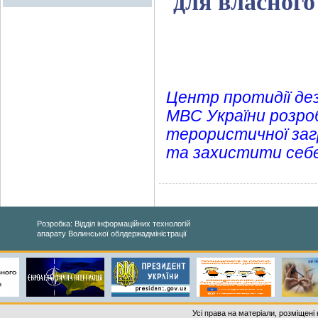
для власного
Центр протидії дез
МВС України розроб
терористичної заг
та захистити себе
Розробка: Відділ інформаційних технологій
апарату Волинської облдержадміністрації
Усі права на матеріали, розміщені 