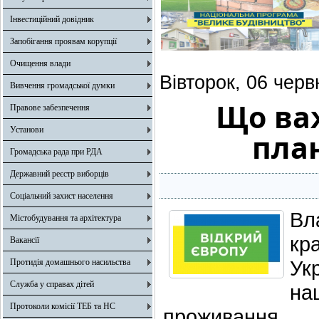
Інвестиційний довідник
Запобігання проявам корупції
Очищення влади
Вівторок, 06 черв
Вивчення громадської думки
Що ва
Правове забезпечення
Установи
пла
Громадська рада при РДА
Державний реєстр виборців
Соціальний захист населення
Вл
Містобудування та архітектура
кр
Вакансії
Ук
Протидія домашнього насильства
Служба у справах дітей
на
Протоколи комісії ТЕБ та НС
проживання.