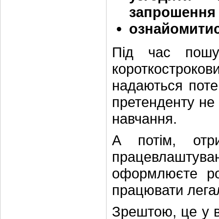
запрошення
ознайомитис
Під час пошу
короткострокови
надаються поте
претенденту не 
навчання.
А потім, отр
працевлашту
оформлюєте ро
працювати лега
Зрештою, це у в