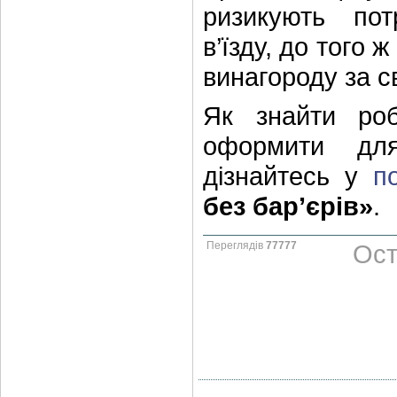
ризикують по
в’їзду, до того
винагороду за с
Як знайти ро
оформити для
дізнайтесь у
п
без бар’єрів»
.
Переглядів
77777
Ост