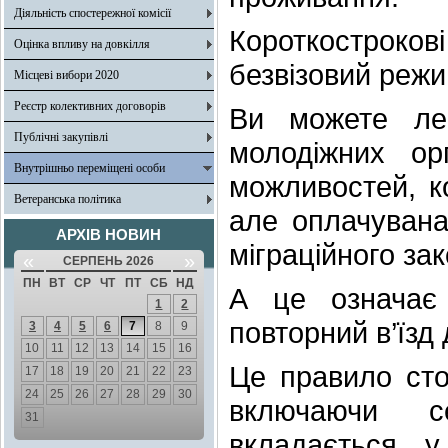
Діяльність спостережної комісії
Короткострокові
Оцінка впливу на довкілля
безвізовий режи
Місцеві вибори 2020
Реєстр колективних договорів
Ви можете лег
Публічні закупівлі
молодіжних ор
Внутрішньо переміщені особи
можливостей, к
Ветеранська політика
але оплачувана
АРХІВ НОВИН
міграційного за
«
»
СЕРПЕНЬ 2026
ПН
ВТ
СР
ЧТ
ПТ
СБ
НД
А це означає 
1
2
повторний в’їзд 
3
4
5
6
7
8
9
10
11
12
13
14
15
16
Це правило сто
17
18
19
20
21
22
23
24
25
26
27
28
29
30
включаючи с
31
вкладається 