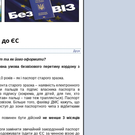
 до ЄС
Друк
рт та як його оформити?
овна умова безвізового перетину кордону з
років – як і паспорт старого зразка.
ента старого зразка – наявність електронного
ки пальців та підпис власника паспорта в
 підпису (зокрема, для дітей, для тих, хто
итав» пальці – таке теж трапляється). Паспорт
звізом. Більше того, фахівці ДМС кажуть, що
ступ до зони паспортного чипа з відбитками
, повинен бути дійсний
не менше 3 місяців
моги замінити звичайний закордонний паспорт
продовжувати їздити до ЄС за чинною візою до