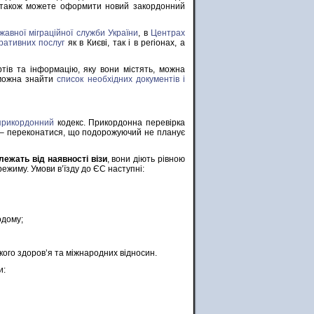
 Ви також можете оформити новий закордонний
жавної міграційної служби України
, в
Центрах
ративних послуг
як в Києві, так і в регіонах, а
ів та інформацію, яку вони містять, можна
можна знайти
список необхідних документів і
прикордонний
кодекс. Прикордонна перевірка
и – переконатися, що подорожуючий не планує
лежать від наявності візи
, вони діють рівною
режиму. Умови в’їзду до ЄС наступні:
одому;
ького здоров’я та міжнародних відносин.
и: