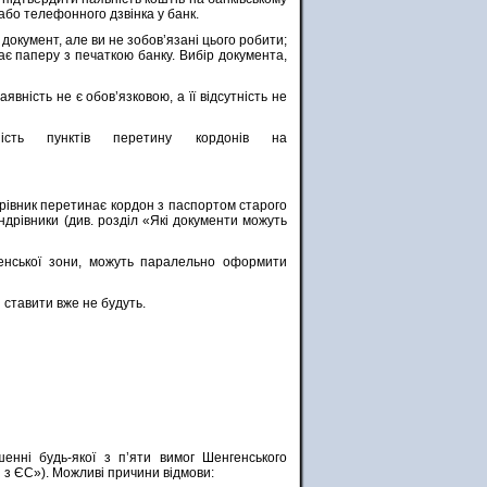
або телефонного дзвінка у банк.
документ, але ви не зобов’язані цього робити;
має паперу з печаткою банку. Вибір документа,
вність не є обов’язковою, а її відсутність не
ість пунктів перетину кордонів на
рівник перетинає кордон з паспортом старого
андрівники (див. розділ «Які документи можуть
генської зони, можуть паралельно оформити
 ставити вже не будуть.
енні будь-якої з п’яти вимог Шенгенського
і з ЄС»). Можливі причини відмови: