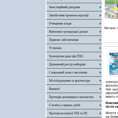
Інвестиційний довідник
Запобігання проявам корупції
Очищення влади
Вівторок,
Вивчення громадської думки
Правове забезпечення
Установи
Громадська рада при РДА
Державний реєстр виборців
Соціальний захист населення
Містобудування та архітектура
електро
фізіоло
Вакансії
при цьо
європей
мають л
Протидія домашнього насильства
Важли
Служба у справах дітей
після
з
Міняти 
Протоколи комісії ТЕБ та НС
на біом