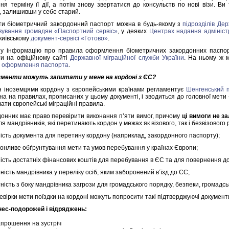
ння терміну її дії, а потім знову звертатися до консульств по нові візи.
, залишивши у себе старий.
и біометричний закордонний паспорт можна в будь-якому з
підрозділів Дер
вування громадян «Паспортний сервіс»
, у деяких
Центрах надання адмініст
 київському
документ-сервісі «Готово»
.
у інформацію про правила оформлення біометричних закордонних паспорт
и на офіційному сайті
Державної міграційної служби України
. На ньому ж 
ь оформлення паспорта
.
ументи можуть запитати у мене на кордоні з ЄС?
 іноземцями кордону з європейськими країнами регламентує
Шенгенський 
на на правилах, прописаних у цьому документі, і зводиться до головної мет
ати європейські міграційні правила.
онник має право перевірити виконання п’яти вимог, причому
ці вимоги не за
я мандрівників, які перетинають кордон у межах як візового, так і безвізового 
ність документа для перетину кордону (наприклад, закордонного паспорту);
конливе обґрунтування мети та умов перебування у країнах Європи;
ність достатніх фінансових коштів для перебування в ЄС та для повернення д
тність мандрівника у переліку осіб, яким заборонений в’їзд до ЄС;
тність з боку мандрівника загрози для громадського порядку, безпеки, громадс
евірки мети поїздки на кордоні можуть попросити такі підтверджуючі документ
нес-подорожей і відряджень:
апрошення на зустріч