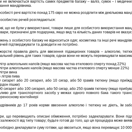
ми не включається вартість самих предметів багажу – валіз, сумок – і медичн
вання мандрівника.
особисті речі вартістю понад 175 євро не можна розділити між декількома ман
і особистих речей розглядаються:
ові, що не були у використанні, товари лише для особистого використання ма
вари, призначені для подарунка, якщо вид та кількість даних товарів не вказу
ень з особистого багажу не відноситься одяг, косметика та інші речі мандрівн
ечей підтверджувати та доводити не потрібно.
жорсткі правила діють для ввезення підакцизних товарів – алкоголю, тютю
альний рівень для таких товарів, однак вони не можуть перевищувати максим
 літр алкогольних напоїв (якщо масова частка етилового спирту понад 22%)
 літри алкогольних напоїв (якщо масова частка етилового спирту менше 22%)
літри вина
 літрів пива
0 сигарет або 20 сигарил, або 10 сигар, або 50 грамів тютюну (якщо приїж
ордон пішки)
0 сигарет або 100 сигарил, або 50 сигар, або 250 грамів тютюну (якщо прибув
аливо для транспортного засобу у межах одного повного бака такого транс
ереносному контейнері
дрівників до 17 років норми ввезення алкоголю і тютюну не діють, їм за
ари, що перевищують описані обмеження, потрібно задекларувати. Вони підл
у залежності від типу товару; будьте готові до того, що ця процедура може в
еобхідно декларувати суму готівки, що ввозиться, якщо вона перевищує 10 000