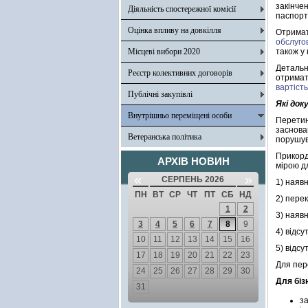
закінче
Діяльність спостережної комісії
паспорт
Оцінка впливу на довкілля
Отримат
обслуго
Місцеві вибори 2020
також у
Детальн
Реєстр колективних договорів
отримат
вартіст
Публічні закупівлі
Які док
Внутрішньо переміщені особи
Перетин
заснова
Ветеранська політика
порушув
Прикорд
АРХІВ НОВИН
мірою дл
«
»
СЕРПЕНЬ 2026
1) наяв
ПН
ВТ
СР
ЧТ
ПТ
СБ
НД
2) пере
1
2
3) наяв
3
4
5
6
7
8
9
4) відсу
10
11
12
13
14
15
16
5) відсу
17
18
19
20
21
22
23
Для пер
24
25
26
27
28
29
30
Для біз
31
з