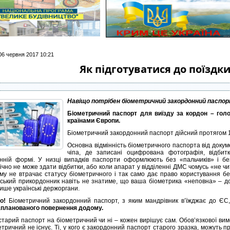
 06 червня 2017 10:21
Як підготуватися до поїздки
Навіщо потрібен біометричний закордонний паспо
Біометричний паспорт для виїзду за кордон –
гол
країнами Європи.
Біометричний закордонний паспорт дійсний протягом 10 
Основна відмінність біометричного паспорта від докум
чіпа, де записані оцифрована фотографія, відбит
нній формі. У низці випадків паспорти оформлюють без «пальчиків» і без
гічно не може здати відбитки, або коли апарат у відділенні ДМС чомусь «не ч
му не втрачає статусу біометричного і так само дає право користування бе
ський прикордонник навіть не знатиме, що ваша біометрика «неповна» – до
ише українські держоргани.
во!
Біометричний закордонний паспорт, з яким мандрівник в’їжджає до ЄС
апланованого
повернення додому.
старий паспорт на біометричний чи ні – кожен вирішує сам. Обов’язкової ви
етричний не існує. Ті, у кого є закордонний паспорт старого зразка, можуть 