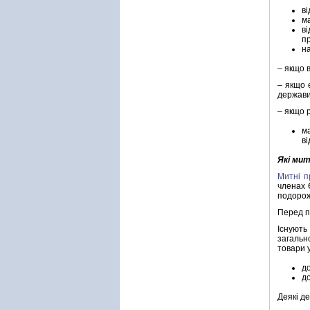
ві
м
в
п
н
– якщо 
– якщо 
держави
– якщо р
м
в
Які мит
Митні п
членах 
подорож
Перед п
Існують 
загальн
товари 
д
д
Деякі д