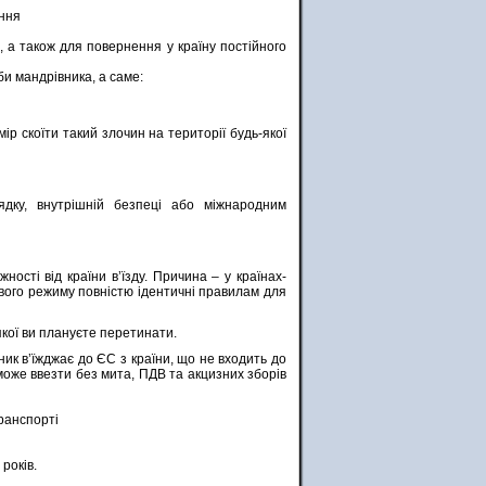
ання
, а також для повернення у країну постійного
и мандрівника, а саме:
ір скоїти такий злочин на території будь-якої
ядку, внутрішній безпеці або міжнародним
ності від країни в’їзду. Причина – у країнах-
ового режиму повністю ідентичні правилам для
кої ви плануєте перетинати.
вник в’їжджає до ЄС з країни, що не входить до
 може ввезти без мита, ПДВ та акцизних зборів
ранспорті
років.