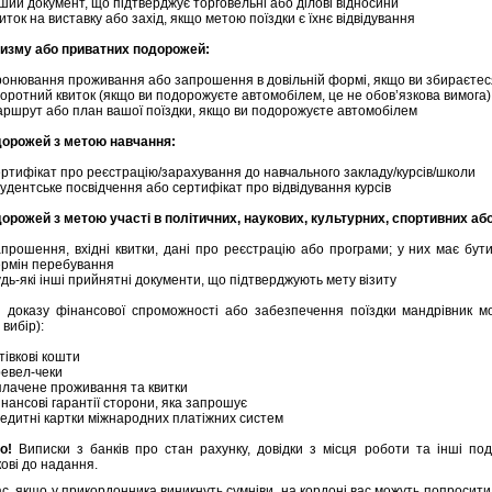
ший документ, що підтверджує торговельні або ділові відносини
иток на виставку або захід, якщо метою поїздки є їхнє відвідування
изму або приватних подорожей:
ронювання проживання або запрошення в довільній формі, якщо ви збираєтеся
воротний квиток (якщо ви подорожуєте автомобілем, це не обов’язкова вимога)
аршрут або план вашої поїздки, якщо ви подорожуєте автомобілем
орожей з метою навчання:
ертифікат про реєстрацію/зарахування до навчального закладу/курсів/школи
удентське посвідчення або сертифікат про відвідування курсів
орожей з метою участі в політичних, наукових, культурних, спортивних або
апрошення, вхідні квитки, дані про реєстрацію або програми; у них має бути
ермін перебування
дь-які інші прийнятні документи, що підтверджують мету візиту
і доказу фінансової спроможності або забезпечення поїздки мандрівник м
вибір):
тівкові кошти
ревел-чеки
плачене проживання та квитки
нансові гарантії сторони, яка запрошує
редитні картки міжнародних платіжних систем
во!
Виписки з банків про стан рахунку, довідки з місця роботи та інші по
кові до надання.
с, якщо у прикордонника виникнуть сумніви, на кордоні вас можуть попросити 