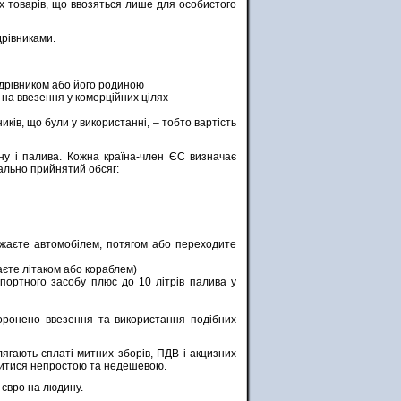
их товарів, що ввозяться лише для особистого
дрівниками.
ндрівником або його родиною
є на ввезення у комерційних цілях
иків, що були у використанні, – тобто вартість
ну і палива. Кожна країна-член ЄС визначає
ально прийнятий обсяг:
джаєте автомобілем, потягом або переходите
аєте літаком або кораблем)
портного засобу плюс до 10 літрів палива у
боронено ввезення та використання подібних
ягають сплаті митних зборів, ПДВ і акцизних
иявитися непростою та недешевою.
 євро на людину.