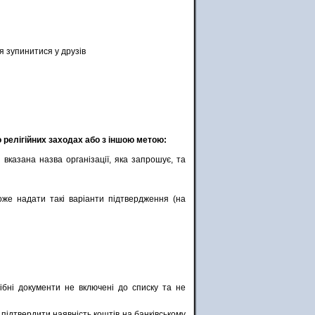
 зупинитися у друзів
 релігійних заходах або з іншою метою:
 вказана назва організації, яка запрошує, та
оже надати такі варіанти підтвердження (на
дібні документи не включені до списку та не
підтвердити наявність коштів на банківському