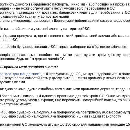
дсутність діючого закордонного паспорта, чинної візи або посвідки на прожив
андрівник не може обґрунтувати мету і умови свого перебування в ЄС
ідсутність підтвердження достатніх фінансових коштів для перебування в ЄС
роживання або транзиту до третьої країни
аявність «червоних прапорців» у Шенгенській інформаційній системі щодо особ
він визнаний винним у скоєнні злочину на території ЄС;
є підстави припускати, що він вчинив тяжкий кримінальний злочин або має нам
-члена ЄС;
аніше він був депортований з ЄС і термін заборони на в’їзд ще не скінчився.
андрівник вважається особою, яка може загрожувати громадському пор
ідносинам будь-якої з держав-членів ЄС
ні правила мені потрібно знати?
равила для мандрівників
, які прибувають до ЄС, можуть відрізнятися в залеж
ЄС існує певна самостійність у цьому питанні. Митні правила у межах безвіз
уючих з візами.
оїздкою рекомендуємо ознайомитися з митними правилами держави, кордон я
і базові митні вимоги, які однакові практично для всіх країн ЄС. Якщо мандрі
ого ринку (у тому числі з України) і не перевозить комерційний вантаж, то він
у наступних межах:
о 430 євро сумарно на людину, яка подорожує на повітряному або морському т
о 300 євро сумарно на людину, яка подорожує іншими видами транспорту
ержави-члени ЄС зменшують ці суми до 150 євро для мандрівників молодше 15 