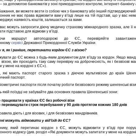
 – за допомогою банкоматів у зоні прикордонного контролю, інтернет-банкінгу 
бажання, ви можете везти із собою чек з банкомату або інший підтверджуючий 
онник не має права відмовити вам у в’їзді лише на тій підставі, що у вас не
верджує наявність коштів, залишається за вами.
 вас можуть запросити діючу медичну страховку міжнародного зразка, але її ная
ти підставою для відмови у в’їзді.
аючи маршрут автоподорожі до ЄС, перевіряйте завантажен
онному
сервісі
Державної Прикордонної Служби України.
 я, як і раніше, перетинати кордон ЄС з візою?
увати до ЄС можна з будь-яким документом для в’їзду за кордон. Якщо манд
з візою, він проходить таку саму перевірку на доброчесність, як і безвізові м
и у мене на кордоні з ЄС»).
і, які мають паспорт старого зразка з діючою мультивізою до країн Шен
ичний паспорт.
 біометричні паспорти після початку роботи безвізового режиму шенгенські візи
ь-якій поїздці не забувайте два основних правила Шенгенської зони:
е працювати у країнах ЄС без робочої візи
е перевищувати строк перебування у 90 днів протягом кожних 180 днів
равила діють і для візових, і для безвізових мандрівників.
ні можуть відмовити у від’їзді до ЄС?
нику, який перетинає кордон з ЄС, можуть відмовити у в’їзді при поруш
онного кодексу (див. розділ «Які документи можуть запитати у мене на кордон