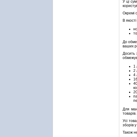
У ці су
користу
Окремі 
В якост
н
то
До обмеж
ваших р
Досить 
обмежув
1
2
4 
16
4
к
20
п
п
Для ман
товарів.
Усі тов
зборів 
Також н