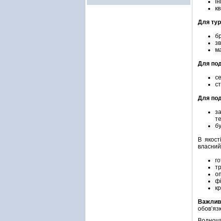
ін
кв
Для тур
б
з
м
Для под
с
ст
Для под
з
т
бу
В якост
власний 
го
т
о
фі
к
Важли
обов’яз
Водноча