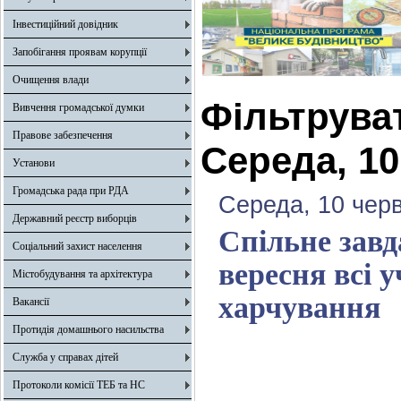
Інвестиційний довідник
Запобігання проявам корупції
Очищення влади
Фільтрува
Вивчення громадської думки
Правове забезпечення
Середа, 10
Установи
Громадська рада при РДА
Середа, 10 чер
Державний реєстр виборців
Спільне завд
Соціальний захист населення
вересня всі 
Містобудування та архітектура
харчування
Вакансії
Протидія домашнього насильства
Служба у справах дітей
Протоколи комісії ТЕБ та НС