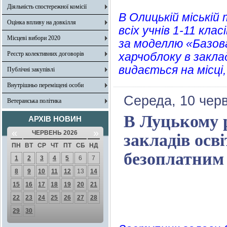
Діяльність спостережної комісії
В Олицькій міській
Оцінка впливу на довкілля
всіх учнів 1-11 кла
Місцеві вибори 2020
за моделлю «Базова
Реєстр колективних договорів
харчоблоку в закла
видається на місці
Публічні закупівлі
Внутрішньо переміщені особи
Середа, 10 чер
Ветеранська політика
В Луцькому 
АРХІВ НОВИН
«
»
ЧЕРВЕНЬ 2026
закладів осв
ПН
ВТ
СР
ЧТ
ПТ
СБ
НД
безоплатним 
1
2
3
4
5
6
7
8
9
10
11
12
13
14
15
16
17
18
19
20
21
22
23
24
25
26
27
28
29
30