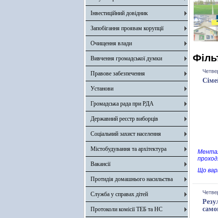
Інвестиційний довідник
Запобігання проявам корупції
Очищення влади
Філь
Вивчення громадської думки
Четвер
Правове забезпечення
Сіме
Установи
Громадська рада при РДА
Державний реєстр виборців
Соціальний захист населення
Містобудування та архітектура
Менталь
проход
Вакансії
Що вар
Протидія домашнього насильства
Четвер
Служба у справах дітей
Резу
само
Протоколи комісії ТЕБ та НС