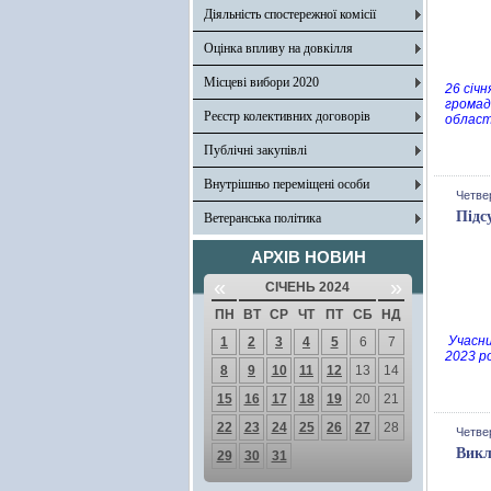
Діяльність спостережної комісії
Оцінка впливу на довкілля
Місцеві вибори 2020
26 січ
громад
Реєстр колективних договорів
област
Публічні закупівлі
Внутрішньо переміщені особи
Четвер
Підс
Ветеранська політика
АРХІВ НОВИН
«
»
СІЧЕНЬ 2024
ПН
ВТ
СР
ЧТ
ПТ
СБ
НД
Учасни
1
2
3
4
5
6
7
2023 ро
8
9
10
11
12
13
14
15
16
17
18
19
20
21
22
23
24
25
26
27
28
Четвер
Викл
29
30
31