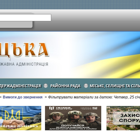
ДЕРЖАДМІНІСТРАЦІЯ
РАЙОННА РАДА
МІСЬКІ, СЕЛИЩНІ ТА СІЛ
>
Вимоги до звернення
>
Фільтрувати матеріали за датою: Четвер, 25 січ