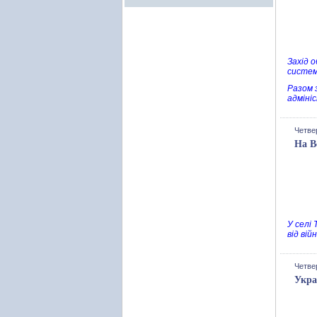
Захід 
систем
Разом з
адміні
Четвер
На В
У селі
від ві
Четвер
Укра