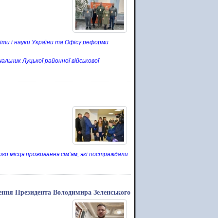
віти і науки України та Офісу реформи
чальник Луцької районної військової
ого місця проживання сім’ям, які постраждали
ення Президента Володимира Зеленського