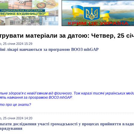
трувати матеріали за датою: Четвер, 25 сі
, 25 січня 2024 15:29
йні лікарі навчаються за програмою ВООЗ mhGAP
не здоров’я є невід’ємним від фізичного. Тож наразі тисячі українських медик
ять навчання за програмою ВООЗ mhGAP.
то про це знати?
, 25 січня 2024 14:20
льтати дослідження участі громадськості у процесах прийняття владн
врядування