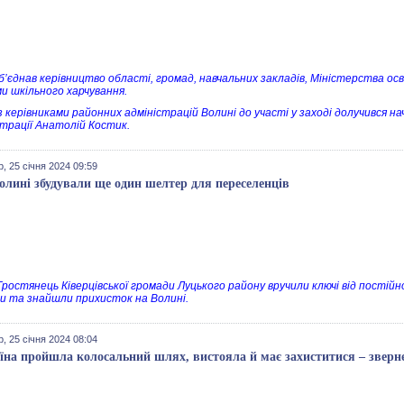
об’єднав керівництво області, громад, навчальних закладів, Міністерства ос
и шкільного харчування.
 керівниками районних адміністрацій Волині до участі у заході долучився на
страції Анатолій Костик.
, 25 січня 2024 09:59
олині збудували ще один шелтер для переселенців
 Тростянець Ківерцівської громади Луцького району вручили ключі від постійн
йни та знайшли прихисток на Волині.
, 25 січня 2024 08:04
їна пройшла колосальний шлях, вистояла й має захиститися – зверн