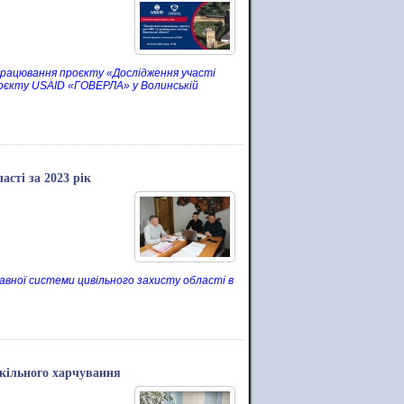
напрацювання проєкту «Дослідження участі
роєкту USAID «ГОВЕРЛА» у Волинській
асті за 2023 рік
авної системи цивільного захисту області в
кільного харчування