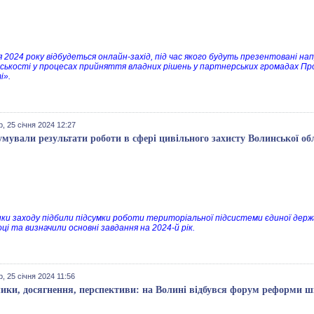
ня 2024 року відбудеться онлайн-захід, під час якого будуть презентовані 
ськості у процесах прийняття владних рішень у партнерських громадах П
і».
, 25 січня 2024 12:27
умували результати роботи в сфері цивільного захисту Волинської обл
ки заходу підбили підсумки роботи територіальної підсистеми єдиної держ
ці та визначили основні завдання на 2024-й рік.
, 25 січня 2024 11:56
ики, досягнення, перспективи: на Волині відбувся форум реформи ш