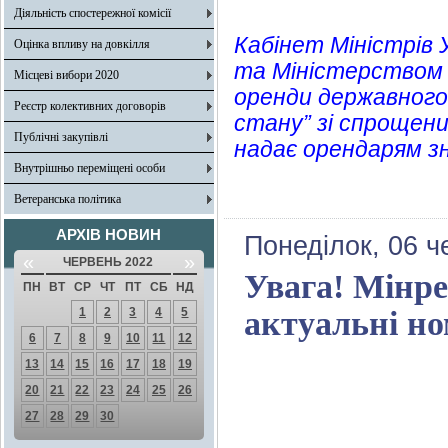
Діяльність спостережної комісії
Кабінет Міністрів
Оцінка впливу на довкілля
та Міністерством 
Місцеві вибори 2020
оренди державного 
Реєстр колективних договорів
стану” зі спрощен
Публічні закупівлі
надає орендарям зн
Внутрішньо переміщені особи
Ветеранська політика
АРХІВ НОВИН
Понеділок, 06 ч
«
»
ЧЕРВЕНЬ 2022
Увага! Мінре
ПН
ВТ
СР
ЧТ
ПТ
СБ
НД
1
2
3
4
5
актуальні но
6
7
8
9
10
11
12
13
14
15
16
17
18
19
20
21
22
23
24
25
26
27
28
29
30