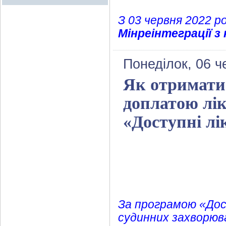
З 03 червня 2022 
Мінреінтеграції з
Понеділок, 06 ч
Як отримати
доплатою лі
«Доступні лі
За програмою «Дост
судинних захворюва