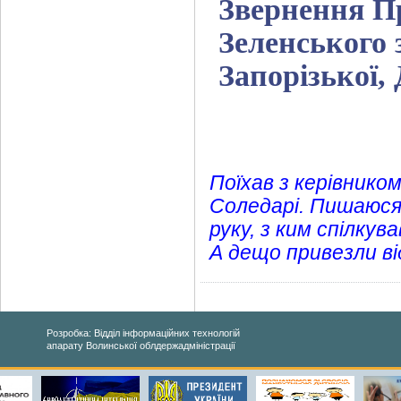
Звернення П
Зеленського 
Запорізької,
Поїхав з керівником
Соледарі. Пишаюся 
руку, з ким спілкув
А дещо привезли від
Розробка: Відділ інформаційних технологій
апарату Волинської облдержадміністрації