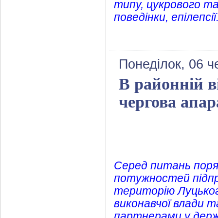
типу, цукрового та
поведінки, епілепсії
Понеділок, 06 ч
В районній в
чергова апар
Серед питань поря
потужностей підпр
територію Луцького
виконавчої влади т
партнерами у держ