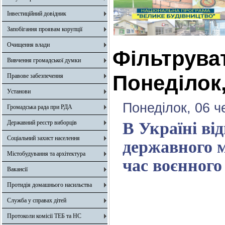
Інвестиційний довідник
Запобігання проявам корупції
Очищення влади
Фільтрува
Вивчення громадської думки
Понеділок,
Правове забезпечення
Установи
Понеділок, 06 ч
Громадська рада при РДА
Державний реєстр виборців
В Україні ві
Соціальний захист населення
державного м
Містобудування та архітектура
час воєнного
Вакансії
Протидія домашнього насильства
Служба у справах дітей
Протоколи комісії ТЕБ та НС