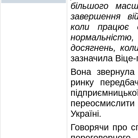
більшого мас
завершення ві
коли працює 
нормальністю
досягнень, кол
зазначила Віце-
Вона звернула 
ринку передбач
підприємницьк
переосмислит
Україні.
Говорячи про с
переговорно