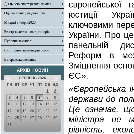
європейської та
Діяльність спостережної комісії
юстиції Укр
Оцінка впливу на довкілля
ключовими перев
Місцеві вибори 2020
Реєстр колективних договорів
України. Про це
Публічні закупівлі
панельній дис
Внутрішньо переміщені особи
Реформ в меж
Ветеранська політика
Зміцнення основ
АРХІВ НОВИН
ЄС».
«
»
СЕРПЕНЬ 2026
ПН
ВТ
СР
ЧТ
ПТ
СБ
НД
«Європейська і
1
2
держави до полі
3
4
5
6
7
8
9
10
11
12
13
14
15
16
Це означає, щ
17
18
19
20
21
22
23
міністра не 
24
25
26
27
28
29
30
31
рівність, ек