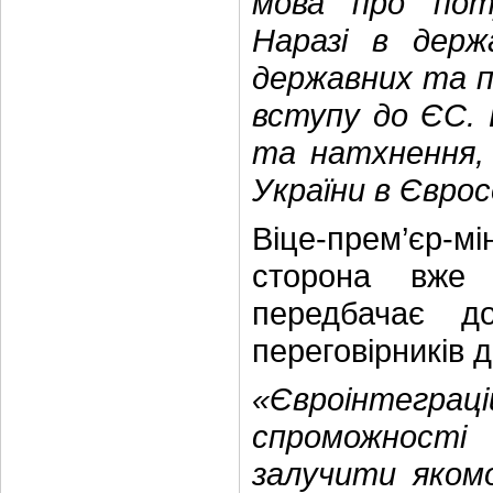
мова про пот
Наразі в держ
державних та по
вступу до ЄС. 
та натхнення,
України в Єврос
Віце-прем’єр-м
сторона вже 
передбачає до
переговірників 
«Євроінтегра
спроможності
залучити яком