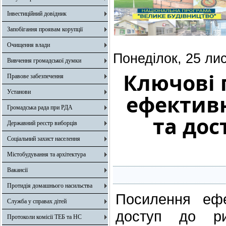
Інвестиційний довідник
Запобігання проявам корупції
Очищення влади
Понеділок, 25 ли
Вивчення громадської думки
Ключові 
Правове забезпечення
Установи
ефективн
Громадська рада при РДА
та дос
Державний реєстр виборців
Соціальний захист населення
Містобудування та архітектура
Вакансії
Протидія домашнього насильства
Посилення ефе
Служба у справах дітей
доступ до рин
Протоколи комісії ТЕБ та НС