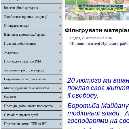
Інвестиційний довідник
Запобігання проявам корупції
Очищення влади
Фільтрувати матеріал
Вивчення громадської думки
Неділя, 20 лютого 2022 09:07
Правове забезпечення
Шановні жителі Луцького райо
Установи
Громадська рада при РДА
Державний реєстр виборців
20 лютого ми вшан
Соціальний захист населення
поклав своє життя
Містобудування та архітектура
її свободу.
Вакансії
Боротьба Майдану
Протидія домашнього насильства
тодішньої влади. А
Служба у справах дітей
господарями на свої
Протоколи комісії ТЕБ та НС