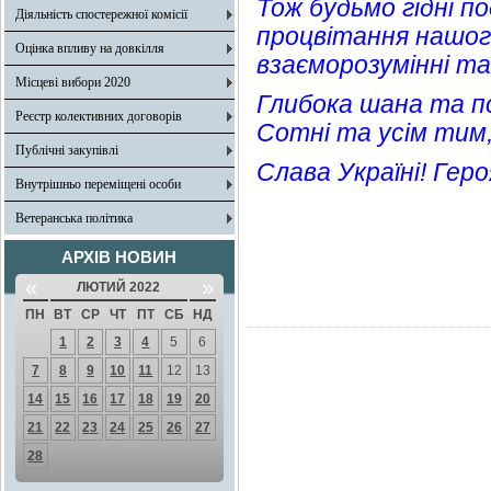
Тож будьмо гідні по
Діяльність спостережної комісії
процвітання нашог
Оцінка впливу на довкілля
взаєморозумінні та
Місцеві вибори 2020
Глибока шана та п
Реєстр колективних договорів
Сотні та усім тим,
Публічні закупівлі
Слава Україні! Гер
Внутрішньо переміщені особи
Ветеранська політика
АРХІВ НОВИН
«
»
ЛЮТИЙ 2022
ПН
ВТ
СР
ЧТ
ПТ
СБ
НД
1
2
3
4
5
6
7
8
9
10
11
12
13
14
15
16
17
18
19
20
21
22
23
24
25
26
27
28