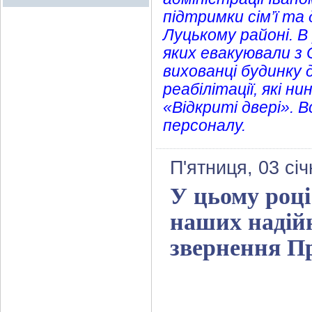
підтримки сім’ї та
Луцькому районі. В
яких евакуювали з 
вихованці будинку 
реабілітації, які н
«Відкриті двері». 
персоналу.
П'ятниця, 03 сі
У цьому році
наших надійн
звернення П