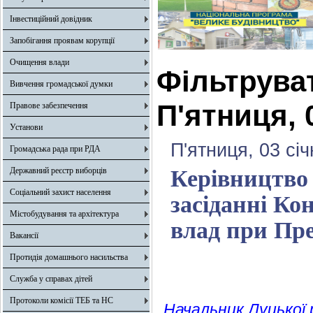
Інвестиційний довідник
Запобігання проявам корупції
Очищення влади
Фільтрува
Вивчення громадської думки
П'ятниця, 
Правове забезпечення
Установи
П'ятниця, 03 сі
Громадська рада при РДА
Державний реєстр виборців
Керівництво 
Соціальний захист населення
засіданні Ко
Містобудування та архітектура
влад при Пре
Вакансії
Протидія домашнього насильства
Служба у справах дітей
Протоколи комісії ТЕБ та НС
Начальник Луцької 