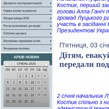
Діяльність спостережної комісії
Костик, перший за
голови Алла Ганіч т
Оцінка впливу на довкілля
громад Луцького ра
Місцеві вибори 2020
участь в засіданні
Реєстр колективних договорів
Президентові Укра
Публічні закупівлі
Внутрішньо переміщені особи
П'ятниця, 03 сі
Ветеранська політика
Дітям, еваку
АРХІВ НОВИН
передали по
«
»
СІЧЕНЬ 2025
ПН
ВТ
СР
ЧТ
ПТ
СБ
НД
1
2
3
4
5
6
7
8
9
10
11
12
13
14
15
16
17
18
19
2 січня начальник Л
20
21
22
23
24
25
26
Костик спільно з н
27
28
29
30
31
адміністрації Іван