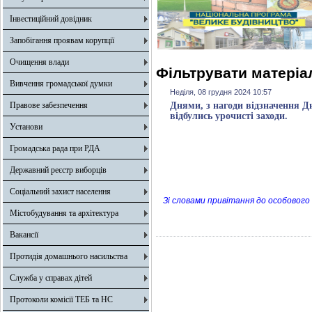
Інвестиційний довідник
Запобігання проявам корупції
Очищення влади
Фільтрувати матеріал
Вивчення громадської думки
Неділя, 08 грудня 2024 10:57
Правове забезпечення
Днями, з нагоди відзначення Д
відбулись урочисті заходи.
Установи
Громадська рада при РДА
Державний реєстр виборців
Соціальний захист населення
Зі словами привітання до особового 
Містобудування та архітектура
Вакансії
Протидія домашнього насильства
Служба у справах дітей
Протоколи комісії ТЕБ та НС