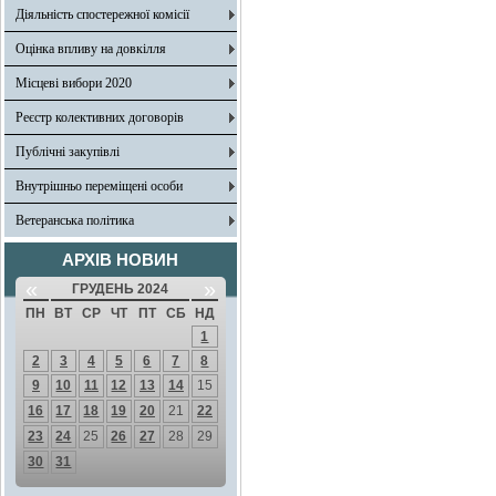
Діяльність спостережної комісії
Оцінка впливу на довкілля
Місцеві вибори 2020
Реєстр колективних договорів
Публічні закупівлі
Внутрішньо переміщені особи
Ветеранська політика
АРХІВ НОВИН
«
»
ГРУДЕНЬ 2024
ПН
ВТ
СР
ЧТ
ПТ
СБ
НД
1
2
3
4
5
6
7
8
9
10
11
12
13
14
15
16
17
18
19
20
21
22
23
24
25
26
27
28
29
30
31