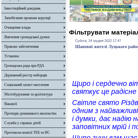
Інвестиційний довідник
Запобігання проявам корупції
Очищення влади
Фільтрувати матеріал
Вивчення громадської думки
Субота, 24 грудня 2022 17:47
Правове забезпечення
Шановні жителі Луцького райо
Установи
Громадська рада при РДА
Державний реєстр виборців
Щиро і сердечно ві
Соціальний захист населення
святкує це радісне
Містобудування та архітектура
Світле свято Різдв
Вакансії
одним з найважлив
Протидія домашнього насильства
і думки, дає надію
Служба у справах дітей
заповітних мрій і п
Протоколи комісії ТЕБ та НС
Щиро зичу вам щаст