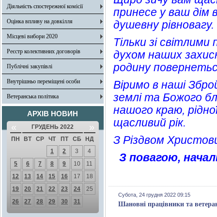
Діяльність спостережної комісії
принесе у ваш дім
Оцінка впливу на довкілля
душевну рівновагу.
Місцеві вибори 2020
Тільки зі світлим
Реєстр колективних договорів
духом наших захисн
родину повернетьс
Публічні закупівлі
Внутрішньо переміщені особи
Віримо в наші Збро
землі та Божого бл
Ветеранська політика
нашого краю, рідно
АРХІВ НОВИН
щасливий рік.
«
»
ГРУДЕНЬ 2022
З Різдвом Христов
ПН
ВТ
СР
ЧТ
ПТ
СБ
НД
1
2
3
4
З повагою, начал
5
6
7
8
9
10
11
12
13
14
15
16
17
18
19
20
21
22
23
24
25
Субота, 24 грудня 2022 09:15
26
27
28
29
30
31
Шановні працівники та ветеран