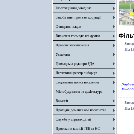
Інвестиційний довідник
Запобігання проявам корупції
Очищення влади
Філь
Вивчення громадської думки
Вівтор
Правове забезпечення
На В
Установи
Громадська рада при РДА
Державний реєстр виборців
Соціальний захист населення
Регіон
Мінобо
Містобудування та архітектура
Вакансії
Вівтор
На В
Протидія домашнього насильства
Служба у справах дітей
Протоколи комісії ТЕБ та НС