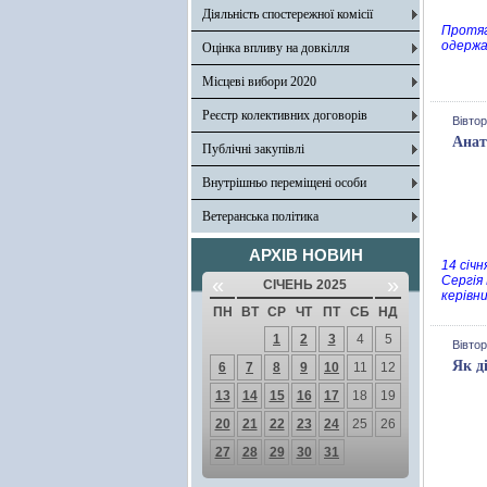
Діяльність спостережної комісії
Протяг
одержа
Оцінка впливу на довкілля
Місцеві вибори 2020
Реєстр колективних договорів
Вівтор
Анат
Публічні закупівлі
Внутрішньо переміщені особи
Ветеранська політика
АРХІВ НОВИН
14 січ
«
»
Сергія
СІЧЕНЬ 2025
керівн
ПН
ВТ
СР
ЧТ
ПТ
СБ
НД
1
2
3
4
5
Вівтор
Як д
6
7
8
9
10
11
12
13
14
15
16
17
18
19
20
21
22
23
24
25
26
27
28
29
30
31