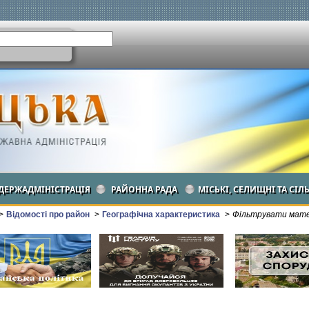
ДЕРЖАДМІНІСТРАЦІЯ
РАЙОННА РАДА
МІСЬКІ, СЕЛИЩНІ ТА СІЛ
>
Відомості про район
>
Географічна характеристика
>
Фільтрувати матер