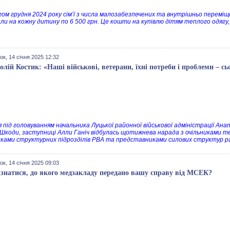
ом грудня 2024 року сім’ї з числа малозабезпечених та внутрішньо переміще
ли на кожну дитину по 6 500 грн. Це кошти на купівлю дітям теплого одягу, 
ок, 14 січня 2025 12:32
олій Костик: «Наші військові, ветерани, їхні потреби і проблеми – сь
ня під головуванням начальника Луцької районної військової адміністрації Ан
 Шкоди, заступниці Алли Ганіч відбулась щотижнева нарада з очільниками т
иками структурних підрозділів РВА та представниками силових структур р
ок, 14 січня 2025 09:03
ізнатися, до якого медзакладу передано вашу справу від МСЕК?