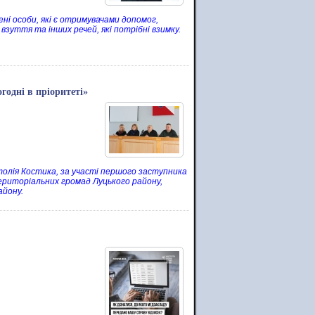
ні особи, які є отримувачами допомог,
взуття та інших речей, які потрібні взимку.
огодні в пріоритеті»
атолія Костика, за участі першого заступника
ериторіальних громад Луцького району,
айону.