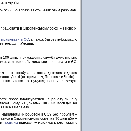
, в Україні!
ть осіб, що зловживають безвізовим режимом,
 працювати в Європейському союзі – звісно ж,
є
працювати в ЄС
, а також базову інформацію
ля громадян України.
ні 180 днів, і прикордонна служба дуже пильно
акож для того, аби легально працювати в ЄС,
ивалішого перебування кожна держава видає за
ння. Деякі (як, приміром, Польща чи Чехія) –
Польща, Литва та Румунія) навіть не беруть
маєте право влаштуватися на роботу лише у
легал. Тому національні візи чи посвідки на
за все вам самим!
 з навчанням чи роботою в ЄС? Без проблем –
шатися в Європейському союзі на 90 днів або ж
иві
правила
підрахунку максимального терміну