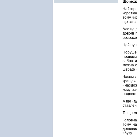
Що можн
Найкоро
коротко
тому чи
що ви с
Але це,
доволі 
розрахо
Цей пун
Порушен
правила
забрати
можна о
штраф «
Часом л
краще»
«наздож
кому за
надовго
А ще (д
ставлен
То що м
Головна
Тому на
дешевих
збуту…