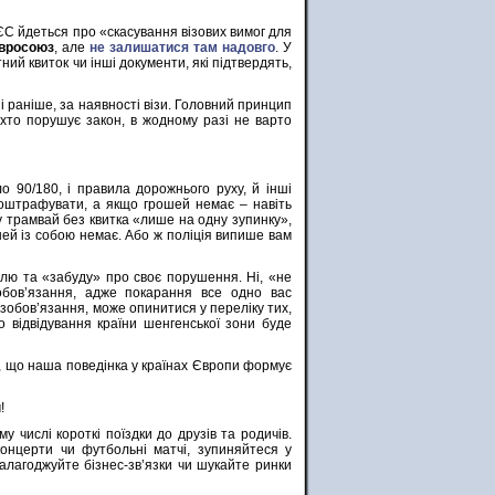
ЄС йдеться про «скасування візових вимог для
Євросоюз
, але
не залишатися там надовго
. У
ний квиток чи інші документи, які підтвердять,
і раніше, за наявності візи. Головний принцип
 хто порушує закон, в жодному разі не варто
 90/180, і правила дорожнього руху, й інші
 оштрафувати, а якщо грошей немає – навіть
 у трамвай без квитка «лише на одну зупинку»,
ей із собою немає. Або ж поліція випише вам
млю та «забуду» про своє порушення. Ні, «не
обов’язання, адже покарання все одно вас
 зобов’язання, може опинитися у переліку тих,
о відвідування країни шенгенської зони буде
о, що наша поведінка у країнах Європи формує
!
 числі короткі поїздки до друзів та родичів.
концерти чи футбольні матчі, зупиняйтеся у
налагоджуйте бізнес-зв’язки чи шукайте ринки