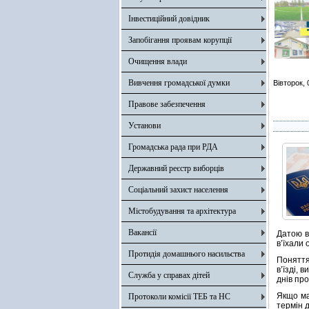
Інвестиційний довідник
Запобігання проявам корупції
Очищення влади
Вивчення громадської думки
Вівторок,
Правове забезпечення
Установи
Громадська рада при РДА
Державний реєстр виборців
Соціальний захист населення
Містобудування та архітектура
Вакансії
Датою в
в’їхали 
Протидія домашнього насильства
Поняття
в’їзді, 
Служба у справах дітей
днів про
Якщо ма
Протоколи комісії ТЕБ та НС
термін д