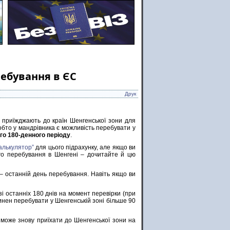
ебування в ЄС
Друк
і приїжджають до країн Шенгенської зони для
обто у мандрівника є можливість перебувати у
го 180-денного періоду
.
алькулятор”
для цього підрахунку, але якщо ви
о перебування в Шенгені – дочитайте й цю
– останній день перебування. Навіть якщо ви
і останніх 180 днів на момент перевірки (при
овинен перебувати у Шенгенській зоні більше 90
 може знову приїхати до Шенгенської зони на