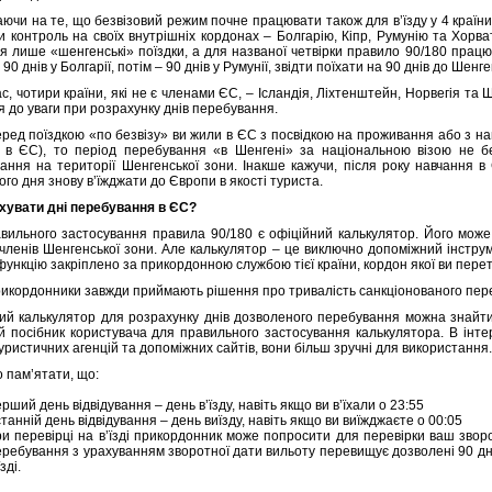
ючи на те, що безвізовий режим почне працювати також для в’їзду у 4 країн
и контроль на своїх внутрішніх кордонах – Болгарію, Кіпр, Румунію та Хорва
я лише «шенгенські» поїздки, а для названої четвірки правило 90/180 працю
90 днів у Болгарії, потім – 90 днів у Румунії, звідти поїхати на 90 днів до Шен
с, чотири країни, які не є членами ЄС, – Ісландія, Ліхтенштейн, Норвегія та 
я до уваги при розрахунку днів перебування.
ред поїздкою «по безвізу» ви жили в ЄС з посвідкою на проживання або з н
 в ЄС), то період перебування «в Шенгені» за національною візою не бе
ання на території Шенгенської зони. Інакше кажучи, після року навчання 
ого дня знову в’їжджати до Європи в якості туриста.
хувати дні перебування в ЄС?
вильного застосування правила 90/180 є офіційний калькулятор. Його може
членів Шенгенської зони. Але калькулятор – це виключно допоміжний інструм
функцію закріплено за прикордонною службою тієї країни, кордон якої ви пере
икордонники завжди приймають рішення про тривалість санкціонованого пер
ий калькулятор для розрахунку днів дозволеного перебування можна знайт
й посібник користувача для правильного застосування калькулятора. В інтер
туристичних агенцій та допоміжних сайтів, вони більш зручні для використання.
 пам’ятати, що:
рший день відвідування – день в’їзду, навіть якщо ви в’їхали о 23:55
танній день відвідування – день виїзду, навіть якщо ви виїжджаєте о 00:05
ри перевірці на в’їзді прикордонник може попросити для перевірки ваш звор
еребування з урахуванням зворотної дати вильоту перевищує дозволені 90 днів
їзді.