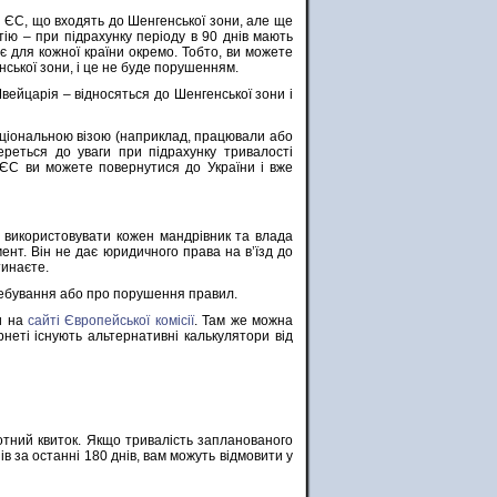
и ЄС, що входять до Шенгенської зони, але ще
тію – при підрахунку періоду в 90 днів мають
є для кожної країни окремо. Тобто, ви можете
генської зони, і це не буде порушенням.
Швейцарія – відносяться до Шенгенської зони і
аціональною візою (наприклад, працювали або
реться до уваги при підрахунку тривалості
в ЄС ви можете повернутися до України і вже
 використовувати кожен мандрівник та влада
ент. Він не дає юридичного права на в’їзд до
тинаєте.
ебування або про порушення правил.
и на
сайті Європейської комісії
. Там же можна
неті існують альтернативні калькулятори від
отний квиток. Якщо тривалість запланованого
 за останні 180 днів, вам можуть відмовити у