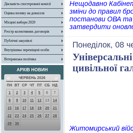
Нещодавно Кабінет
Діяльність спостережної комісії
зміни до правил бр
Оцінка впливу на довкілля
постанови ОВА та 
Місцеві вибори 2020
затвердити оновлен
Реєстр колективних договорів
Публічні закупівлі
Понеділок, 08 ч
Внутрішньо переміщені особи
Універсальні
Ветеранська політика
цивільної гал
АРХІВ НОВИН
«
»
ЧЕРВЕНЬ 2026
ПН
ВТ
СР
ЧТ
ПТ
СБ
НД
1
2
3
4
5
6
7
8
9
10
11
12
13
14
15
16
17
18
19
20
21
22
23
24
25
26
27
28
29
30
Житомирський війсь