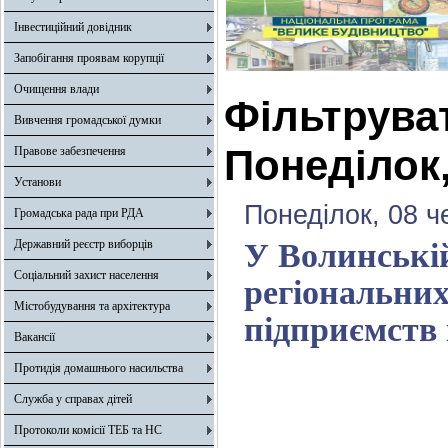
Інвестиційний довідник
Запобігання проявам корупції
Очищення влади
Фільтрува
Вивчення громадської думки
Понеділок,
Правове забезпечення
Установи
Понеділок, 08 ч
Громадська рада при РДА
Державний реєстр виборців
У Волинські
Соціальний захист населення
регіональних
Містобудування та архітектура
підприємств
Вакансії
Протидія домашнього насильства
Служба у справах дітей
Протоколи комісії ТЕБ та НС