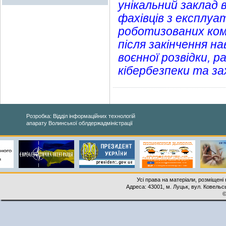
унікальний заклад 
фахівців з експлуа
роботизованих комп
після закінчення 
воєнної розвідки, 
кібербезпеки та за
Розробка: Відділ інформаційних технологій
апарату Волинської облдержадміністрації
Усі права на матеріали, розміщені 
Адреса: 43001, м. Луцьк, вул. Ковельськ
©