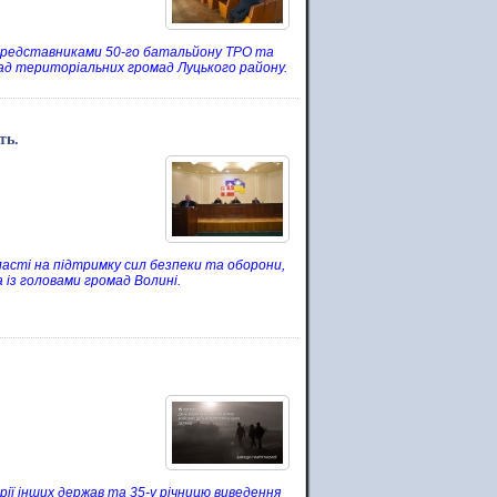
 представниками 50-го батальйону ТРО та
ад територіальних громад Луцького району.
ть.
ласті на підтримку сил безпеки та оборони,
 із головами громад Волині.
рії інших держав та 35-у річницю виведення