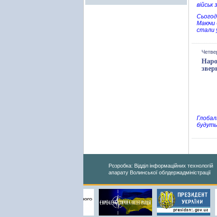
військ 
Сьогодн
Маючи б
стали 
Четвер
Наро
звер
Глобал
будуть
Розробка: Відділ інформаційних технологій
апарату Волинської облдержадміністрації