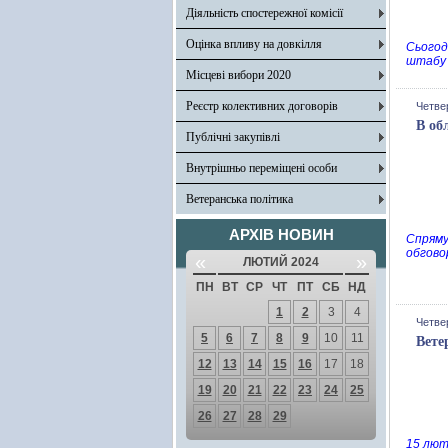
Діяльність спостережної комісії
Оцінка впливу на довкілля
Сьогод
штабу 
Місцеві вибори 2020
Реєстр колективних договорів
Четвер
В об
Публічні закупівлі
Внутрішньо переміщені особи
Ветеранська політика
АРХІВ НОВИН
Спряму
обгово
«
»
ЛЮТИЙ 2024
ПН
ВТ
СР
ЧТ
ПТ
СБ
НД
1
2
3
4
Четвер
5
6
7
8
9
10
11
Вете
12
13
14
15
16
17
18
19
20
21
22
23
24
25
26
27
28
29
15 лют