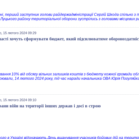
ні, перший заступник голови райдержадміністрації Сергій Шкода спільно з
Луцького району територіальної оборони зустрілись з головами місцевих р
, 15 лютого 2024 09:29
ласті хочуть сформувати бюджет, який підсилюватиме обороноздатніс
вання 10% від обсягу вільних залишків коштів з бюджету кожної громади об
рювали, 14 лютого 2024 року, під час наради начальника ОВА Юрія Погуляйка
, 15 лютого 2024 09:10
рани війн на території інших держав і досі в строю
ого в Україні відзначають День вшанування учасників бойових дій на терито