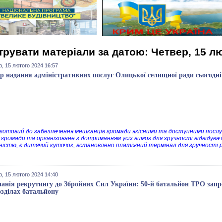
трувати матеріали за датою: Четвер, 15 л
, 15 лютого 2024 16:57
р надання адміністративних послуг Олицької селищної ради сьогодні в
отовий до забезпечення мешканців громади якісними та доступними посл
 громади та організоване з дотриманням усіх вимог для зручності відвідувач
дністю, є дитячий куточок, встановлено платіжний термінал для зручності р
, 15 лютого 2024 14:40
анія рекрутингу до Збройних Сил України: 50-й батальйон ТРО запр
озділах батальйону