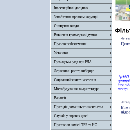
Інвестиційний довідник
Запобігання проявам корупції
Очищення влади
Філь
Вивчення громадської думки
Четвер
Правове забезпечення
Цент
Установи
Громадська рада при РДА
Державний реєстр виборців
ЦНАП г
Соціальний захист населення
центрі
інвалі
Містобудування та архітектура
тощо.
Вакансії
Четвер
Протидія домашнього насильства
Камп
підр
Служба у справах дітей
Протоколи комісії ТЕБ та НС