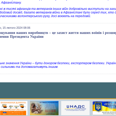
з Афганістану.
і ж тисячі афганців та ветеранів інших війн добровільно виступили на захис
ойовий досвід, багато ветеранів війни в Афганістані були серед тих, хто дали
учасниками волонтерського руху, досі воюють на передовій.
, 15 лютого 2024 08:06
щування наших виробництв – це захист життя наших воїнів і розши
нення Президента України
ьне значення України – бути донором безпеки, експортером безпеки. Украї
 сильними та допомагатимуть іншим.