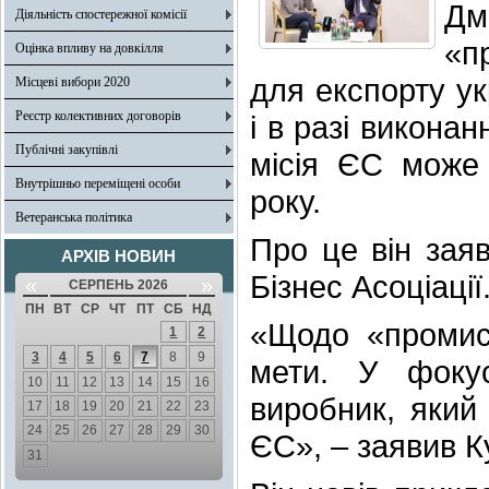
Дм
Діяльність спостережної комісії
«п
Оцінка впливу на довкілля
для експорту ук
Місцеві вибори 2020
Реєстр колективних договорів
і в разі викона
Публічні закупівлі
місія ЄС може
Внутрішньо переміщені особи
року.
Ветеранська політика
Про це він заяв
АРХІВ НОВИН
Бізнес Асоціації
«
»
СЕРПЕНЬ 2026
ПН
ВТ
СР
ЧТ
ПТ
СБ
НД
«Щодо «промисл
1
2
3
4
5
6
7
8
9
мети. У фокус
10
11
12
13
14
15
16
виробник, який
17
18
19
20
21
22
23
24
25
26
27
28
29
30
ЄС», – заявив К
31