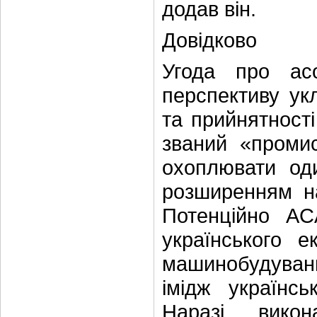
додав він.
Довідково
Угода про ас
перспективу укл
та прийнятності
званий «проми
охоплювати оди
розширенням на
Потенційно AC
українського 
машинобудуван
імідж українсь
Наразі викон