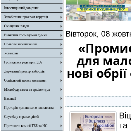
Інвестиційний довідник
Запобігання проявам корупції
Очищення влади
Вівторок, 08 жовт
Вивчення громадської думки
«Промис
Правове забезпечення
Установи
для мало
Громадська рада при РДА
нові обрії
Державний реєстр виборців
Соціальний захист населення
Містобудування та архітектура
Вакансії
Протидія домашнього насильства
Ві
Служба у справах дітей
та
Протоколи комісії ТЕБ та НС