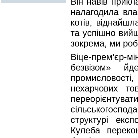
Він навів прикл
налагодила вла
котів, віднайш
та успішно вий
зокрема, ми роб
Віце-прем’єр-м
безвізом» й
промисловості,
нехарчових то
переорієнт
сільськогоспод
структурі експ
Кулеба переко