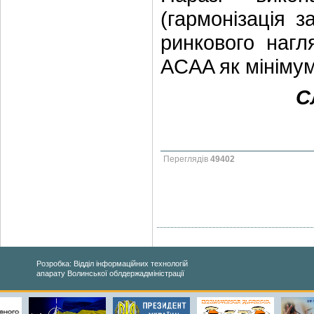
(гармонізація з
ринкового наг
ACAA як мінімум
С
Переглядів
49402
Розробка: Відділ інформаційних технологій
апарату Волинської облдержадміністрації