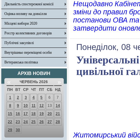
Нещодавно Кабінет
Діяльність спостережної комісії
зміни до правил бр
Оцінка впливу на довкілля
постанови ОВА та 
Місцеві вибори 2020
затвердити оновлен
Реєстр колективних договорів
Публічні закупівлі
Понеділок, 08 ч
Внутрішньо переміщені особи
Універсальні
Ветеранська політика
цивільної гал
АРХІВ НОВИН
«
»
ЧЕРВЕНЬ 2026
ПН
ВТ
СР
ЧТ
ПТ
СБ
НД
1
2
3
4
5
6
7
8
9
10
11
12
13
14
15
16
17
18
19
20
21
22
23
24
25
26
27
28
29
30
Житомирський війсь