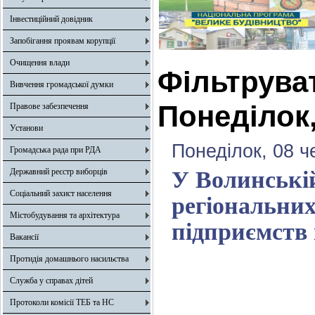
Інвестиційний довідник
Запобігання проявам корупції
Очищення влади
Фільтрува
Вивчення громадської думки
Понеділок,
Правове забезпечення
Установи
Понеділок, 08 ч
Громадська рада при РДА
Державний реєстр виборців
У Волинські
Соціальний захист населення
регіональних
Містобудування та архітектура
підприємств
Вакансії
Протидія домашнього насильства
Служба у справах дітей
Протоколи комісії ТЕБ та НС