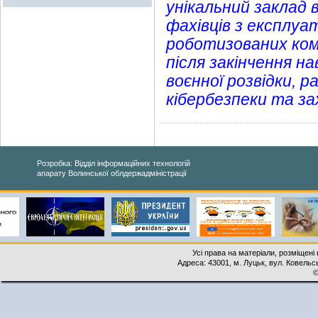
унікальний заклад 
фахівців з експлуа
роботизованих комп
після закінчення 
воєнної розвідки, 
кібербезпеки та за
Розробка: Відділ інформаційних технологій
апарату Волинської облдержадміністрації
Усі права на матеріали, розміщені 
Адреса: 43001, м. Луцьк, вул. Ковельськ
©