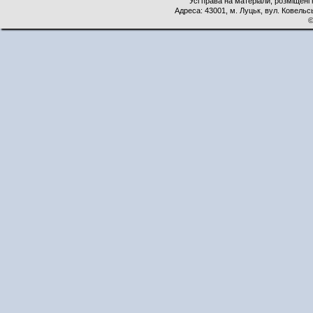
Усі права на матеріали, розміщені 
Адреса: 43001, м. Луцьк, вул. Ковельськ
©