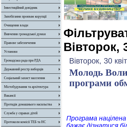
Інвестиційний довідник
Запобігання проявам корупції
Очищення влади
Фільтрува
Вивчення громадської думки
Вівторок, 
Правове забезпечення
Установи
Вівторок, 30 кві
Громадська рада при РДА
Державний реєстр виборців
Молодь Воли
Соціальний захист населення
програми об
Містобудування та архітектура
Вакансії
Протидія домашнього насильства
Служба у справах дітей
Програма націлена н
Протоколи комісії ТЕБ та НС
бажає дізнатися бі