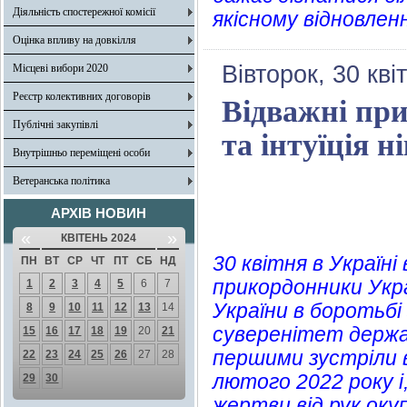
Діяльність спостережної комісії
якісному відновлен
Оцінка впливу на довкілля
Вівторок, 30 кві
Місцеві вибори 2020
Реєстр колективних договорів
Відважні пр
Публічні закупівлі
та інтуїція н
Внутрішньо переміщені особи
Ветеранська політика
АРХІВ НОВИН
«
»
КВІТЕНЬ 2024
30 квітня в Україн
ПН
ВТ
СР
ЧТ
ПТ
СБ
НД
прикордонники Укра
1
2
3
4
5
6
7
України в боротьбі
8
9
10
11
12
13
14
суверенітет держа
15
16
17
18
19
20
21
першими зустріли 
22
23
24
25
26
27
28
лютого 2022 року і,
29
30
жертви від рук оку